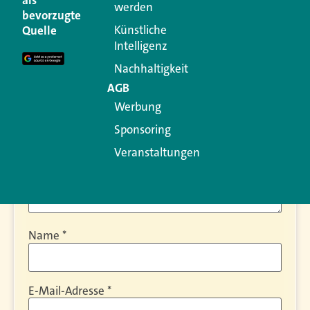
werden
bevorzugte
Ihre E-Mail-Adresse wird nicht veröffentlicht.
Künstliche
Quelle
Erforderliche Felder sind mit
*
markiert
Intelligenz
Kommentar
*
Nachhaltigkeit
AGB
Werbung
Sponsoring
Veranstaltungen
Name
*
E-Mail-Adresse
*