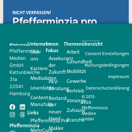
NICHT VERPASSEN!
Pfefferminzia.pro
Eine Plattform, die liefert: aktuelle Informationen,
praktische Services und einen einzigartigen Content-
Unternehmen
Im
Themenübersicht
Creator für Ihre Kundenkommunikation. Alles, was
Fokus
Pfefferminzia
Über
Arbeit
Ihren Vertriebsalltag leichter macht. Mit nur einem
Consent Einstellungen
Medien
Assekuranz
uns
Login.
Gesundheit
der
GmbH
Nutzungsbedingungen
Karriere
Mobilität
Zukunft
Jetzt anmelden
Kattunbleiche
Impressum
Mediadaten
31a
Gewerbe
PKV-
22041
Leserdaten
Beratung
Datenschutzerklärung
Vertrieb
Hamburg
© 2013 -
Content
Bestand
Vorsorge
2026
Manufaktur
in
Pfefferminzia
Zuhause
neuer
Schreiben Sie einen
Links
Medien
Hand
GmbH
Branche
Pfefferminzia.Pro
Kommentar
Pfefferminzia
Makler
MehrCura
als