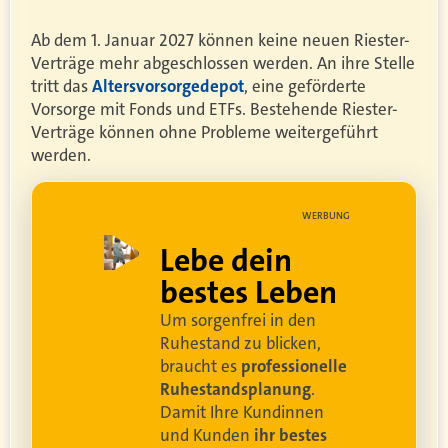
Ab dem 1. Januar 2027 können keine neuen Riester-
Verträge mehr abgeschlossen werden. An ihre Stelle
tritt das
Altersvorsorgedepot
, eine geförderte
Vorsorge mit Fonds und ETFs. Bestehende Riester-
Verträge können ohne Probleme weitergeführt
werden.
UNG
WERBUNG
ell
Lebe dein
rei
bestes Leben
Um sorgenfrei in den
and
Ruhestand zu blicken,
braucht es
professionelle
Ruhestandsplanung
.
Damit Ihre Kundinnen
ren
und Kunden
ihr bestes