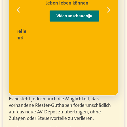
Leben leben können
.
 um
e
Video anschauen
ist
rofessionelle
lanung
wird
ung
er.
Es besteht jedoch auch die Möglichkeit, das
vorhandene Riester-Guthaben förderunschädlich
auf das neue AV-Depot zu übertragen, ohne
Zulagen oder Steuervorteile zu verlieren.