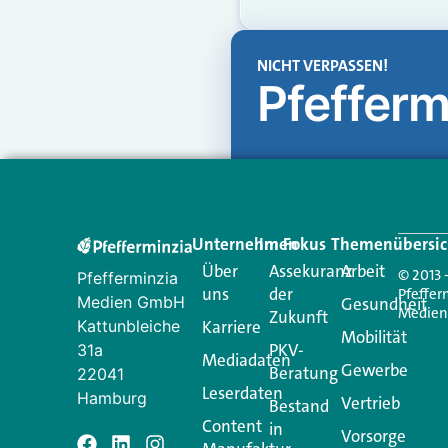
NICHT VERPASSEN!
Pfefferm
Unternehmen
Im Fokus
Themenübersic
Über
Assekuranz
Arbeit
© 2013 
Pfefferminzia
uns
der
Pfeffer
Medien GmbH
Gesundheit
Medie
Zukunft
Kattunbleiche
Karriere
Mobilität
PKV-
31a
Mediadaten
Gewerbe
Beratung
22041
Leserdaten
Hamburg
Vertrieb
Bestand
Content
in
Vorsorge