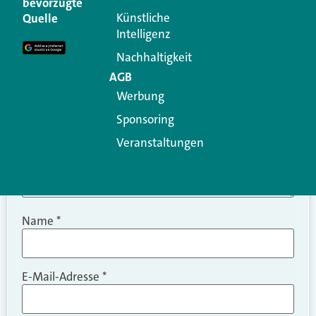
bevorzugte
Erforderliche Felder sind mit
*
markiert
Künstliche
Quelle
Intelligenz
Kommentar
*
Nachhaltigkeit
AGB
Werbung
Sponsoring
Veranstaltungen
Name
*
E-Mail-Adresse
*