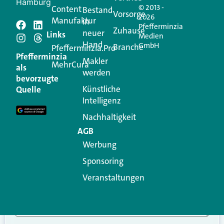
Hamburg
© 2013 -
Content
Bestand
Vorsorge
2026
Manufaktur
in
Pfefferminzia
Schreiben Sie einen
Zuhause
neuer
Links
Medien
Hand
GmbH
Branche
Kommentar
Pfefferminzia.Pro
Pfefferminzia
Makler
MehrCura
als
werden
Ihre E-Mail-Adresse wird nicht veröffentlicht.
bevorzugte
Erforderliche Felder sind mit
*
markiert
Künstliche
Quelle
Intelligenz
Kommentar
*
Nachhaltigkeit
AGB
Werbung
Sponsoring
Veranstaltungen