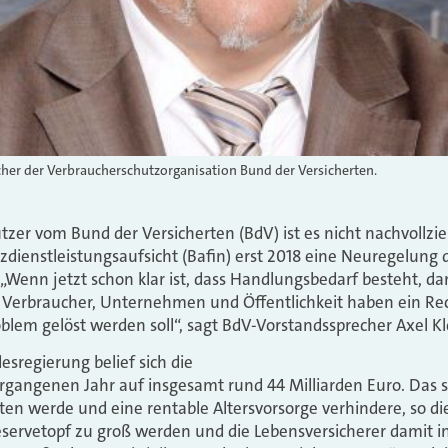
echer der Verbraucherschutzorganisation Bund der Versicherten.
tzer vom Bund der Versicherten (BdV) ist es nicht nachvollzie
zdienstleistungsaufsicht (Bafin) erst 2018 eine Neuregelung 
 „Wenn jetzt schon klar ist, dass Handlungsbedarf besteht, da
 Verbraucher, Unternehmen und Öffentlichkeit haben ein Rech
blem gelöst werden soll“, sagt BdV-Vorstandssprecher Axel Kl
sregierung belief sich die
rgangenen Jahr auf insgesamt rund 44 Milliarden Euro. Das s
en werde und eine rentable Altersvorsorge verhindere, so di
ervetopf zu groß werden und die Lebensversicherer damit i