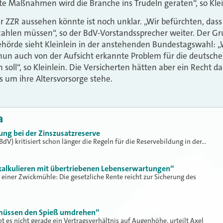
e Maßnahmen wird die Branche ins Trudeln geraten“, so Klei
 ZZR aussehen könnte ist noch unklar. „Wir befürchten, das
zahlen müssen“, so der BdV-Vorstandssprecher weiter. Der Gr
hörde sieht Kleinlein in der anstehenden Bundestagswahl: „
un auch von der Aufsicht erkannte Problem für die deutsch
soll“, so Kleinlein. Die Versicherten hätten aber ein Recht d
s um ihre Altersvorsorge stehe.
a
ng bei der Zinszusatzreserve
BdV) kritisiert schon länger die Regeln für die Reservebildung in der…
 kalkulieren mit übertriebenen Lebenserwartungen“
 einer Zwickmühle: Die gesetzliche Rente reicht zur Sicherung des
müssen den Spieß umdrehen“
t es nicht gerade ein Vertragsverhältnis auf Augenhöhe, urteilt Axel