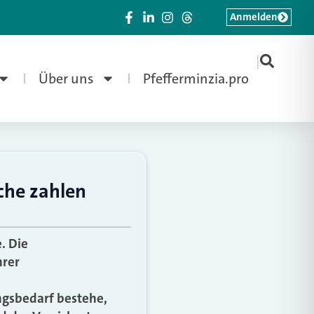
Anmelden
|
Über uns
Pfefferminzia.pro
eche zahlen
. Die
hrer
i
ngsbedarf bestehe,