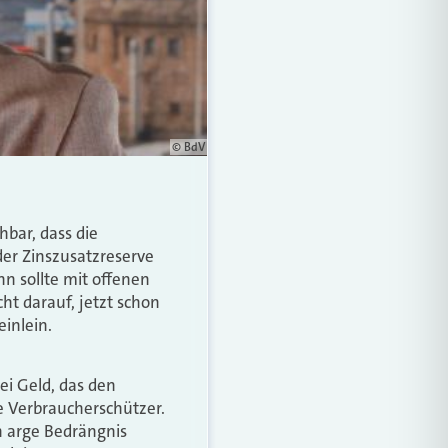
© BdV
hbar, dass die
der Zinszusatzreserve
nn sollte mit offenen
t darauf, jetzt schon
einlein.
ei Geld, das den
e Verbraucherschützer.
n arge Bedrängnis