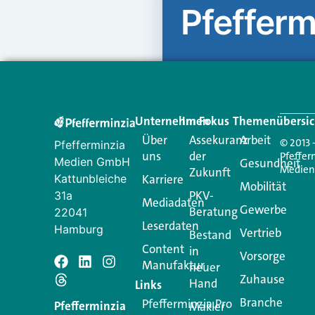
Pfefferm
Unternehmen
Im Fokus
Themenübersic
Über
Assekuranz
Arbeit
© 2013 
Pfefferminzia
uns
der
Pfeffer
Medien GmbH
Gesundheit
Medie
Zukunft
Kattunbleiche
Karriere
Mobilität
PKV-
31a
Mediadaten
Gewerbe
Beratung
22041
Leserdaten
Hamburg
Vertrieb
Bestand
Content
in
Vorsorge
Manufaktur
Schreiben Si
neuer
Zuhause
Hand
Links
Branche
Pfefferminzia.Pro
Ihre E-Mail-Adresse wird n
Pfefferminzia
Makler