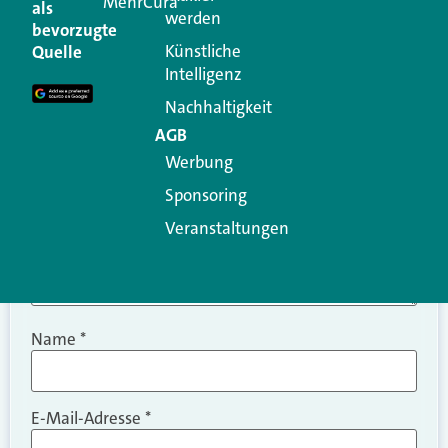
MehrCura
als
werden
Ihre E-Mail-Adresse wird nicht veröffentlicht.
bevorzugte
Erforderliche Felder sind mit
*
markiert
Künstliche
Quelle
Intelligenz
Kommentar
*
Nachhaltigkeit
AGB
Werbung
Sponsoring
Veranstaltungen
Name
*
E-Mail-Adresse
*