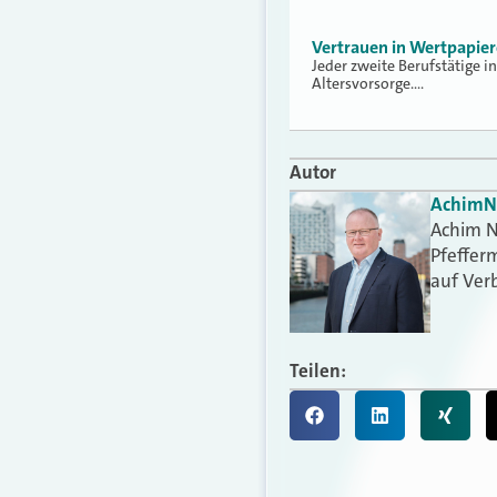
Vertrauen in Wertpapiere
Jeder zweite Berufstätige i
Altersvorsorge.…
Autor
Achim
N
Achim N
Pfefferm
auf Ver
Teilen: