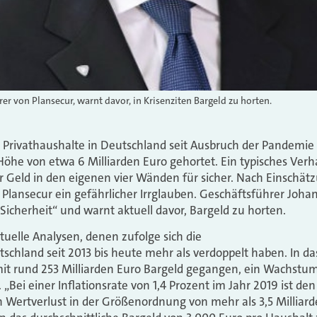
r von Plansecur, warnt davor, in Krisenziten Bargeld zu horten.
 Privathaushalte in Deutschland seit Ausbruch der Pandemie
Höhe von etwa 6 Milliarden Euro gehortet. Ein typisches Verha
 Geld in den eigenen vier Wänden für sicher. Nach Einschät
lansecur ein gefährlicher Irrglauben. Geschäftsführer Johan
Sicherheit“ und warnt aktuell davor, Bargeld zu horten.
tuelle Analysen, denen zufolge sich die
schland seit 2013 bis heute mehr als verdoppelt haben. In das
it rund 253 Milliarden Euro Bargeld gegangen, ein Wachstum
„Bei einer Inflationsrate von 1,4 Prozent im Jahr 2019 ist d
ein Wertverlust in der Größenordnung von mehr als 3,5 Milliar