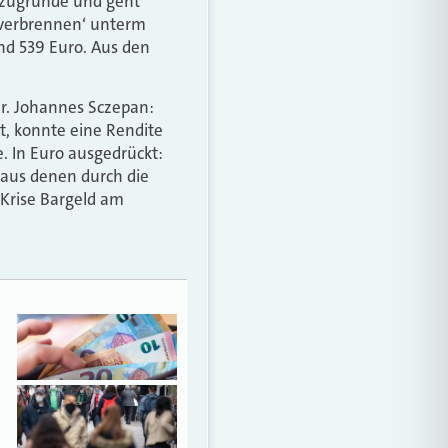
t zugrunde und geht
 ,verbrennen‘ unterm
nd 539 Euro. Aus den
ar. Johannes Sczepan:
at, konnte eine Rendite
e. In Euro ausgedrückt:
 aus denen durch die
 Krise Bargeld am