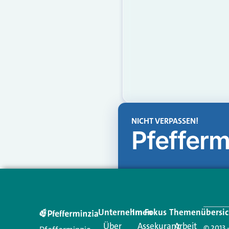
NICHT VERPASSEN!
Pfefferm
Unternehmen
Im Fokus
Themenübersic
Über
Assekuranz
Arbeit
© 2013 