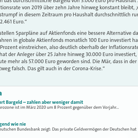
an das durchschnittliche Bargeld von 3.000 Euro pro Haushal
lationsrate von 2019 über zehn Jahre hinweg konstant bleibt,
strumpf in diesem Zeitraum pro Haushalt durchschnittlich ru
2.461 Euro.“
stellen Sparpläne auf Aktienfonds eine bessere Alternative d
ahren in globale Aktienfonds monatlich 100 Euro investiert h
 Prozent einstreichen, also deutlich oberhalb der Inflationsrat
hat der Anleger über 25 Jahre hinweg 30.000 Euro investiert,
te mehr als 57.000 Euro geworden sind. Die Mär, dass in der
chtweg falsch. Das gilt auch in der Corona-Krise.“
a
rt Bargeld – zahlen aber weniger damit
Eurozone ist im März 2020 um 8 Prozent gegenüber dem Vorjahr…
gend wie nie
Deutschen Bundesbank zeigt: Das private Geldvermögen der Deutschen hat