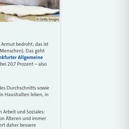
© Getty Images
 Armut bedroht; das ist
n Menschen). Das geht
nkfurter Allgemeine
ei 20,7 Prozent – also
des Durchschnitts sowie
 in Haushalten leben, in
 Arbeit und Soziales:
von Älteren und immer
ert daher bessere