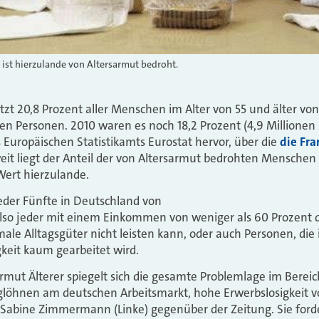
e ist hierzulande von Altersarmut bedroht.
tzt 20,8 Prozent aller Menschen im Alter von 55 und älter von
onen Personen. 2010 waren es noch 18,2 Prozent (4,9 Millione
 Europäischen Statistikamts Eurostat hervor, über die
die Fra
eit liegt der Anteil der von Altersarmut bedrohten Menschen b
Wert hierzulande.
jeder Fünfte in Deutschland von
also jeder mit einem Einkommen von weniger als 60 Prozent 
male Alltagsgüter nicht leisten kann, oder auch Personen, die
gkeit kaum gearbeitet wird.
ut Älterer spiegelt sich die gesamte Problemlage im Bereich
iglöhnen am deutschen Arbeitsmarkt, hohe Erwerbslosigkeit 
 Sabine Zimmermann (Linke) gegenüber der Zeitung. Sie ford