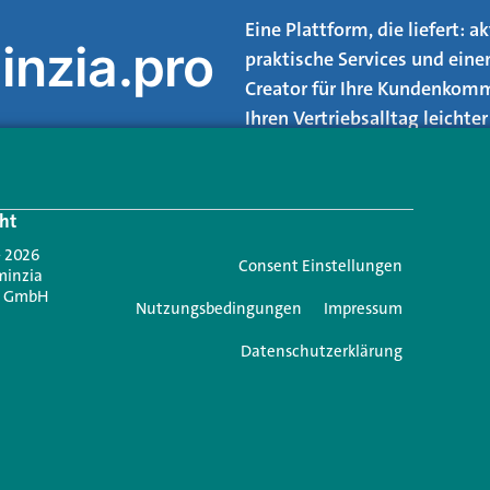
Eine Plattform, die liefert: 
inzia.pro
praktische Services und eine
Creator für Ihre Kundenkomm
Ihren Vertriebsalltag leicht
Login.
ht
Jetzt anmelden
- 2026
Consent Einstellungen
minzia
n GmbH
Nutzungsbedingungen
Impressum
Datenschutzerklärung
e einen Kommentar