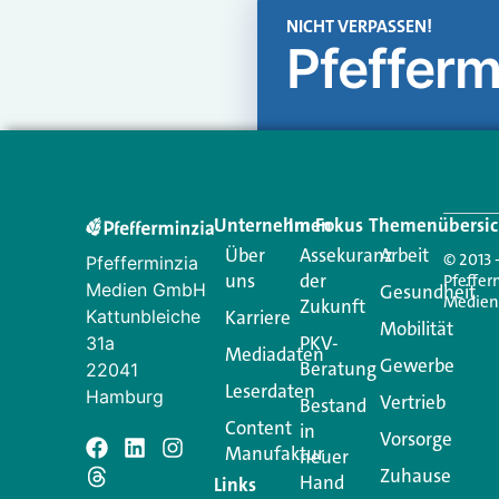
NICHT VERPASSEN!
Pfefferm
Unternehmen
Im Fokus
Themenübersic
Über
Assekuranz
Arbeit
© 2013 
Pfefferminzia
uns
der
Pfeffer
Medien GmbH
Gesundheit
Medie
Zukunft
Kattunbleiche
Karriere
Mobilität
PKV-
31a
Mediadaten
Gewerbe
Beratung
22041
Leserdaten
Hamburg
Vertrieb
Bestand
Content
in
Vorsorge
Manufaktur
Schreiben Si
neuer
Zuhause
Hand
Links