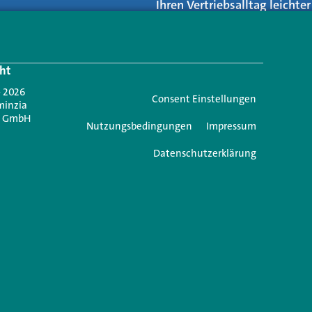
Ihren Vertriebsalltag leicht
Login.
ht
Jetzt anmelden
- 2026
Consent Einstellungen
minzia
n GmbH
Nutzungsbedingungen
Impressum
Datenschutzerklärung
e einen Kommentar
icht veröffentlicht.
Erforderliche Felder sind mit
*
markiert