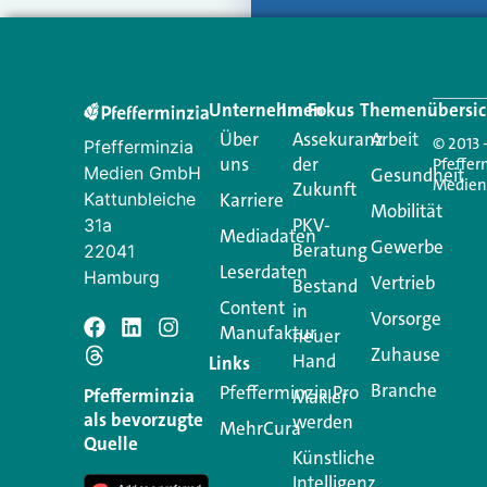
Unternehmen
Im Fokus
Themenübersic
Über
Assekuranz
Arbeit
© 2013 
Pfefferminzia
uns
der
Pfeffer
Medien GmbH
Gesundheit
Medie
Zukunft
Kattunbleiche
Karriere
Mobilität
PKV-
31a
Mediadaten
Gewerbe
Beratung
22041
Leserdaten
Hamburg
Vertrieb
Bestand
Content
in
Vorsorge
Manufaktur
Schreiben Si
neuer
Zuhause
Hand
Links
Branche
Pfefferminzia.Pro
Ihre E-Mail-Adresse wird n
Pfefferminzia
Makler
als bevorzugte
werden
MehrCura
Kommentar
*
Quelle
Künstliche
Intelligenz