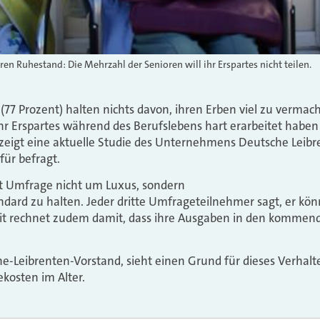
n Ruhestand: Die Mehrzahl der Senioren will ihr Erspartes nicht teilen.
(77 Prozent) halten nichts davon, ihren Erben viel zu vermach
hr Erspartes während des Berufslebens hart erarbeitet habe
, zeigt eine aktuelle Studie des Unternehmens Deutsche Leibr
ür befragt.
ut Umfrage nicht um Luxus, sondern
dard zu halten. Jeder dritte Umfrageteilnehmer sagt, er könn
it rechnet zudem damit, dass ihre Ausgaben in den kommend
che-Leibrenten-Vorstand, sieht einen Grund für dieses Verh
kosten im Alter.