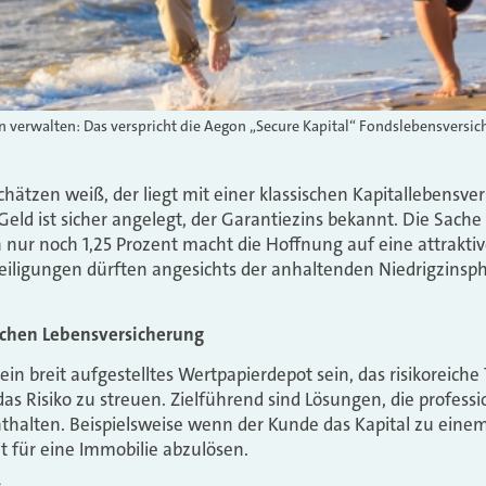
en verwalten: Das verspricht die Aegon „Secure Kapital“ Fondslebensversic
chätzen weiß, der liegt mit einer klassischen Kapitallebensve
s Geld ist sicher angelegt, der Garantiezins bekannt. Die Sach
n nur noch 1,25 Prozent macht die Hoffnung auf eine attraktiv
iligungen dürften angesichts der anhaltenden Niedrigzinsph
ischen Lebensversicherung
ein breit aufgestelltes Wertpapierdepot sein, das risikoreiche 
das Risiko zu streuen. Zielführend sind Lösungen, die profess
nthalten. Beispielsweise wenn der Kunde das Kapital zu ein
t für eine Immobilie abzulösen.