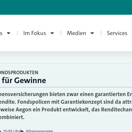
s
Im Fokus
Medien
Services
FONDSPRODUKTEN
z für Gewinne
ebensversicherungen bieten zwar einen garantierten Er
ndite. Fondspolicen mit Garantiekonzept sind da attr
lsweise Aegon ein Produkt entwickelt, das Renditecha
ombiniert.
17:05 Uhr
Altersvorsorge