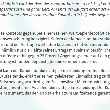
mal jährlich wird der Wert des Fondsguthabens erfasst. Liegt er
stgeschrieben und garantiert. Am Ende der Laufzeit erhält der
mindestens aber das eingezahlte Kapital zurück.
Quelle: Aegon
 des Konzepts gegenüber einem reinen Wertpapierdepot ist de
Lebensversicherung konzipiert. Sofern der Kunde zum Auszahl
 ist und der Vertrag zwölf Jahre bestanden hat versteuert 
nämlich nur die Hälfte seines Ertrags mit seinem persönliche
 müsste er hingegen 25 Prozent Abgeltungssteuer auf den 
eistung ist für den Begünstigten einkommensteuerfrei.
l kann der Kunde nur die richtige Entscheidung treffen. Bei n
ufzeitende, erhält er seinen geleisteten Einmalbeitrag zurüc
e Entscheidung war richtig. Im Falle positiver Marktentwicklu
stung profitieren. Auch hier die richtige Entscheidung. Der K
geinstrument, das den Kapitalerhalt zum Laufzeitende garant