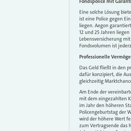
Fondspolice mit Garant
Eine solche Lösung biet
ist eine Police gegen E
liegen. Aegon garantier
12 und 25 Jahren liegen
Lebensversicherung mit
Fondsvolumen ist jederz
Professionelle Vermöge
Das Geld fließt in den 
dafür konzipiert, die 
gleichzeitig Marktchanc
Am Ende der vereinbar
mit dem eingezahlten Ka
im Jahr den höheren Sta
Policengeburtstag der W
wird der höhere Wert fe
zum Vertragsende das h