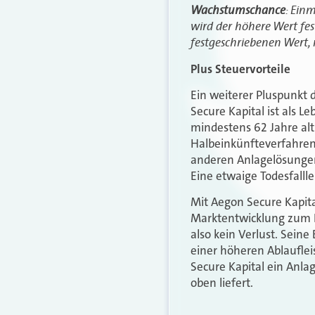
Wachstumschance
: Ein
wird der höhere Wert fe
festgeschriebenen Wert, 
Plus Steuervorteile
Ein weiterer Pluspunkt
Secure Kapital ist als 
mindestens 62 Jahre alt
Halbeinkünfteverfahren 
anderen Anlagelösungen
Eine etwaige Todesfalll
Mit Aegon Secure Kapita
Marktentwicklung zum La
also kein Verlust. Sein
einer höheren Ablauflei
Secure Kapital ein Anla
oben liefert.