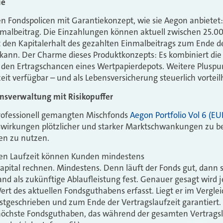
ie
en Fondspolicen mit Garantiekonzept, wie sie Aegon anbietet
inmalbeitrag. Die Einzahlungen können aktuell zwischen 25.00
t den Kapitalerhalt des gezahlten Einmalbeitrags zum Ende de
 kann. Der Charme dieses Produktkonzepts: Es kombiniert die 
 den Ertragschancen eines Wertpapierdepots. Weitere Plusp
eit verfügbar – und als Lebensversicherung steuerlich vorteil
nsverwaltung mit Risikopuffer
professionell gemangten Mischfonds
Aegon Portfolio Vol 6 (EU
Auswirkungen plötzlicher und starker Marktschwankungen zu 
en zu nutzen.
ten Laufzeit können Kunden mindestens
pital rechnen. Mindestens. Denn läuft der Fonds gut, dann 
nd als zukünftige Ablaufleistung fest. Genauer gesagt wird 
ert des aktuellen Fondsguthabens erfasst. Liegt er im Vergle
stgeschrieben und zum Ende der Vertragslaufzeit garantiert.
öchste Fondsguthaben, das während der gesamten Vertragsl