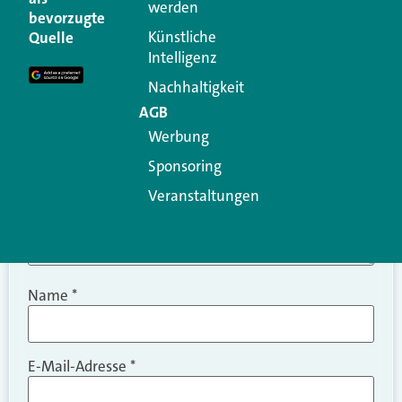
werden
Ihre E-Mail-Adresse wird nicht veröffentlicht.
bevorzugte
Erforderliche Felder sind mit
*
markiert
Künstliche
Quelle
Intelligenz
Kommentar
*
Nachhaltigkeit
AGB
Werbung
Sponsoring
Veranstaltungen
Name
*
E-Mail-Adresse
*