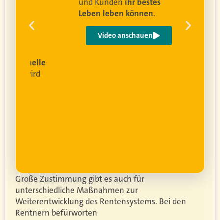
und Kunden
ihr bestes
Leben leben können
.
 um
e
Video anschauen
ist
rofessionelle
lanung
wird
ung
er.
Große Zustimmung gibt es auch für
unterschiedliche Maßnahmen zur
Weiterentwicklung des Rentensystems. Bei den
Rentnern befürworten