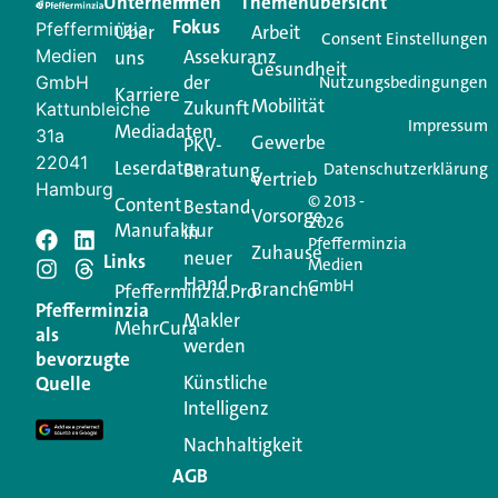
Unternehmen
Im
Themenübersicht
Creator für Ihre Kundenkommunikation. Alles, was
Fokus
Pfefferminzia
Über
Arbeit
Ihren Vertriebsalltag leichter macht. Mit nur einem
Consent Einstellungen
Medien
Assekuranz
uns
Login.
Gesundheit
der
GmbH
Nutzungsbedingungen
Karriere
Mobilität
Zukunft
Jetzt anmelden
Kattunbleiche
Impressum
Mediadaten
31a
Gewerbe
PKV-
22041
Leserdaten
Beratung
Datenschutzerklärung
Vertrieb
Hamburg
© 2013 -
Content
Bestand
Vorsorge
2026
Manufaktur
in
Pfefferminzia
Zuhause
neuer
Schreiben Sie einen
Links
Medien
Hand
GmbH
Branche
Pfefferminzia.Pro
Kommentar
Pfefferminzia
Makler
MehrCura
als
werden
bevorzugte
Ihre E-Mail-Adresse wird nicht veröffentlicht.
Künstliche
Quelle
Erforderliche Felder sind mit
*
markiert
Intelligenz
Kommentar
*
Nachhaltigkeit
AGB