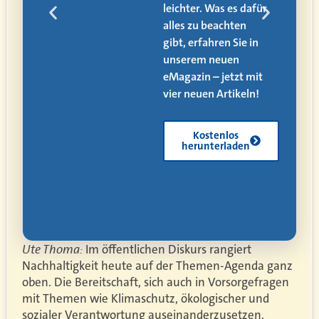
den
leichter. Was es dafür
alles zu beachten
ät,
gibt, erfahren Sie in
 und
unserem neuen
eMagazin – jetzt mit
vier neuen Artikeln!
Kostenlos
herunterladen
Ute Thoma:
Im öffentlichen Diskurs rangiert
Nachhaltigkeit heute auf der Themen-Agenda ganz
oben. Die Bereitschaft, sich auch in Vorsorgefragen
mit Themen wie Klimaschutz, ökologischer und
sozialer Verantwortung auseinanderzusetzen,