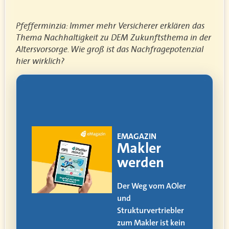
Pfefferminzia: Immer mehr Versicherer erklären das
Thema Nachhaltigkeit zu DEM Zukunftsthema in der
Altersvorsorge. Wie groß ist das Nachfragepotenzial
hier wirklich?
!
EMAGAZIN
ia
Makler
werden
itag
Der Weg vom AOler
und
alle
Strukturvertriebler
zum Makler ist kein