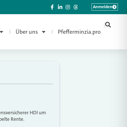
Anmelden
|
Über uns
Pfefferminzia.pro
ensversicherer HDI um
pelte Rente.