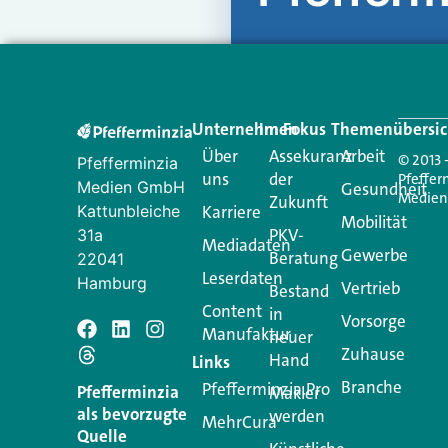
Unternehmen
Im Fokus
Themenübersic
Über
Assekuranz
Arbeit
© 2013 
Pfefferminzia
uns
der
Pfeffer
Medien GmbH
Gesundheit
Medie
Zukunft
Kattunbleiche
Karriere
Mobilität
PKV-
31a
Mediadaten
Gewerbe
Beratung
22041
Leserdaten
Hamburg
Vertrieb
Bestand
Content
in
Vorsorge
Manufaktur
Schreiben Si
neuer
Zuhause
Hand
Links
Branche
Pfefferminzia.Pro
Ihre E-Mail-Adresse wird n
Pfefferminzia
Makler
als bevorzugte
werden
MehrCura
Kommentar
*
Quelle