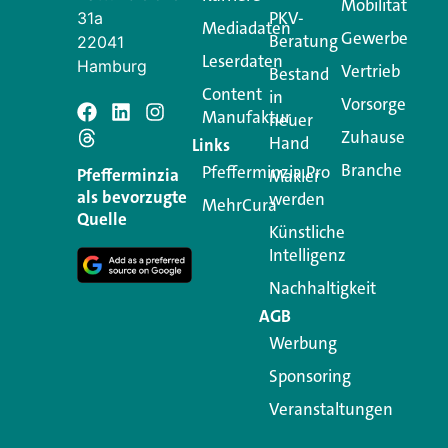
Mobilität
PKV-
31a
Mediadaten
Gewerbe
Beratung
22041
Leserdaten
Hamburg
Vertrieb
Bestand
Content
in
Vorsorge
Manufaktur
Schreiben Si
neuer
Zuhause
Hand
Links
Branche
Pfefferminzia.Pro
Ihre E-Mail-Adresse wird n
Pfefferminzia
Makler
als bevorzugte
werden
MehrCura
Kommentar
*
Quelle
Künstliche
Intelligenz
Nachhaltigkeit
AGB
Werbung
Sponsoring
Veranstaltungen