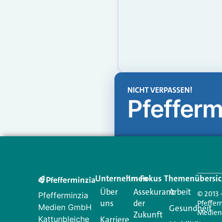
NICHT VERPASSEN!
Pfefferm
Unternehmen
Im Fokus
Themenübersic
Über
Assekuranz
Arbeit
© 2013 
Pfefferminzia
uns
der
Pfeffer
Medien GmbH
Gesundheit
Medie
Zukunft
Kattunbleiche
Karriere