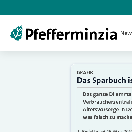
New
GRAFIK
Das Sparbuch i
Das ganze Dilemma i
Verbraucherzentrale
Altersvorsorge in D
was falsch zu mache
Redaktion
16. März 201