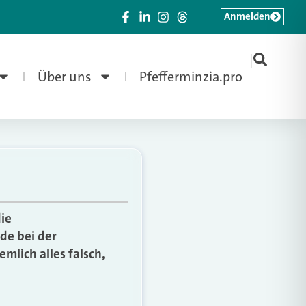
Anmelden
|
Über uns
Pfefferminzia.pro
ie
de bei der
mlich alles falsch,