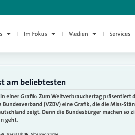
s
Im Fokus
Medien
Services
st am beliebtesten
n einer Grafik: Zum Weltverbrauchertag präsentiert d
 Bundesverband (VZBV) eine Grafik, die die Miss-Stän
eutschland zeigt. Denn die Bundesbürger machen so zie
n geht.
6
10:03 Uhr
Altersvorsorge