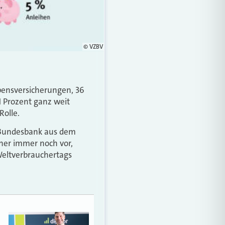
© VZBV
bensversicherungen, 36
1 Prozent ganz weit
Rolle.
r Bundesbank aus dem
cher immer noch vor,
Weltverbrauchertags