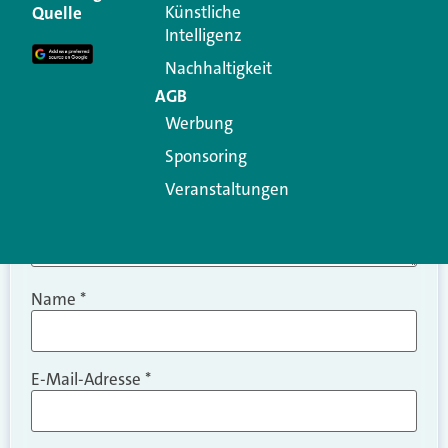
Erforderliche Felder sind mit
*
markiert
Künstliche
Quelle
Intelligenz
Kommentar
*
Nachhaltigkeit
AGB
Werbung
Sponsoring
Veranstaltungen
Name
*
E-Mail-Adresse
*