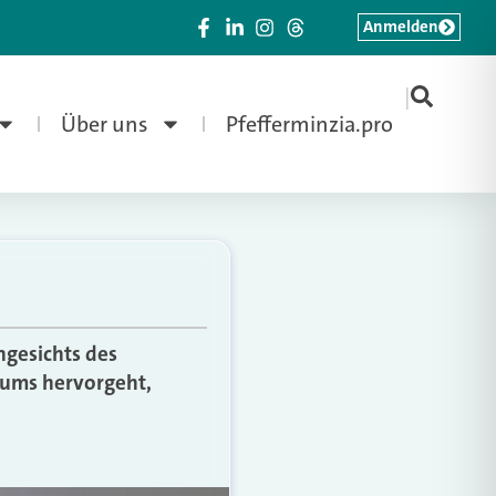
Anmelden
|
Über uns
Pfefferminzia.pro
ngesichts des
riums hervorgeht,