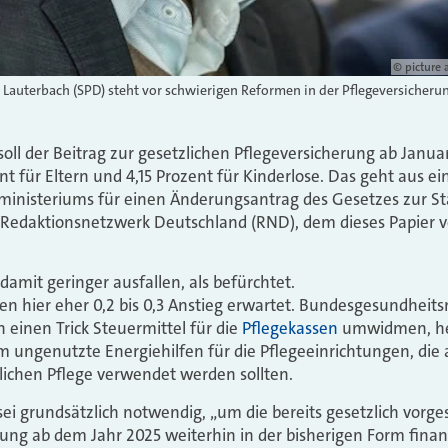
© picture 
Lauterbach (SPD) steht vor schwierigen Reformen in der Pflegeversicherun
oll der Beitrag zur gesetzlichen Pflegeversicherung ab Janua
nt für Eltern und 4,15 Prozent für Kinderlose. Das geht aus e
inisteriums für einen Änderungsantrag des Gesetzes zur St
 Redaktionsnetzwerk Deutschland (RND), dem dieses Papier vo
amit geringer ausfallen, als befürchtet.
n hier eher 0,2 bis 0,3 Anstieg erwartet. Bundesgesundheits
 einen Trick Steuermittel für die
Pflegekassen
umwidmen, he
m ungenutzte Energiehilfen für die Pflegeeinrichtungen, die 
lichen Pflege verwendet werden sollten.
ei grundsätzlich notwendig, „um die bereits gesetzlich vorg
rung ab dem Jahr 2025 weiterhin in der bisherigen Form fina