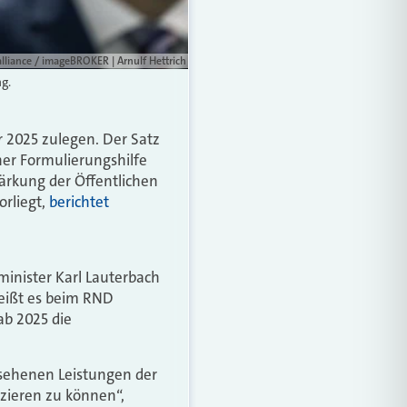
alliance / imageBROKER | Arnulf Hettrich
g.
r 2025 zulegen. Der Satz
iner Formulierungshilfe
ärkung der Öffentlichen
rliegt,
berichtet
minister Karl Lauterbach
ißt es beim RND
ab 2025 die
esehenen Leistungen der
nzieren zu können“,