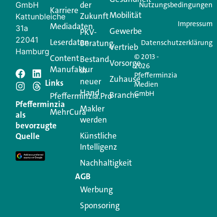
der
GmbH
Nutzungsbedingungen
Karriere
Mobilität
Zukunft
Jetzt anmelden
Kattunbleiche
Impressum
Mediadaten
31a
Gewerbe
PKV-
22041
Leserdaten
Beratung
Datenschutzerklärung
Vertrieb
Hamburg
© 2013 -
Content
Bestand
Vorsorge
2026
Manufaktur
in
Pfefferminzia
Schreiben Sie einen
Zuhause
neuer
Links
Medien
Hand
GmbH
Branche
Kommentar
Pfefferminzia.Pro
Pfefferminzia
Makler
MehrCura
als
werden
Ihre E-Mail-Adresse wird nicht veröffentlicht.
bevorzugte
Erforderliche Felder sind mit
*
markiert
Künstliche
Quelle
Intelligenz
Kommentar
*
Nachhaltigkeit
AGB
Werbung
Sponsoring