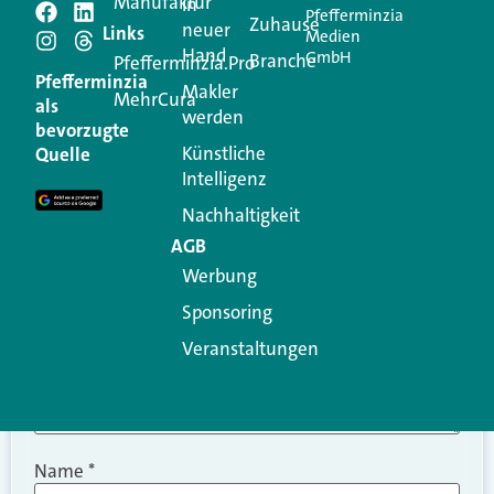
Manufaktur
in
Pfefferminzia
Schreiben Sie einen
Zuhause
neuer
Links
Medien
Hand
GmbH
Branche
Kommentar
Pfefferminzia.Pro
Pfefferminzia
Makler
MehrCura
als
werden
Ihre E-Mail-Adresse wird nicht veröffentlicht.
bevorzugte
Erforderliche Felder sind mit
*
markiert
Künstliche
Quelle
Intelligenz
Kommentar
*
Nachhaltigkeit
AGB
Werbung
Sponsoring
Veranstaltungen
Name
*