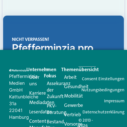
NICHT VERPASSEN!
Pfefferminzia.pro
Eine Plattform, die liefert: aktuelle Informationen,
praktische Services und einen einzigartigen Content-
Unternehmen
Im
Themenübersicht
Creator für Ihre Kundenkommunikation. Alles, was
Fokus
Pfefferminzia
Über
Arbeit
Ihren Vertriebsalltag leichter macht. Mit nur einem
Consent Einstellungen
Medien
Assekuranz
uns
Login.
Gesundheit
der
GmbH
Nutzungsbedingungen
Karriere
Mobilität
Zukunft
Jetzt anmelden
Kattunbleiche
Impressum
Mediadaten
31a
Gewerbe
PKV-
22041
Leserdaten
Beratung
Datenschutzerklärung
Vertrieb
Hamburg
© 2013 -
Content
Bestand
Vorsorge
2026