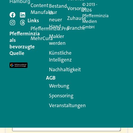
Hamburg
© 2013 -
Content
Bestand
Vorsorge
2026
Manufaktur
in
Pfefferminzia
Zuhause
neuer
Schreiben Sie einen
Links
Medien
Hand
GmbH
Branche
Pfefferminzia.Pro
Kommentar
Pfefferminzia
Makler
MehrCura
als
werden
bevorzugte
Ihre E-Mail-Adresse wird nicht veröffentlicht.
Künstliche
Quelle
Erforderliche Felder sind mit
*
markiert
Intelligenz
Kommentar
*
Nachhaltigkeit
AGB
Werbung
Sponsoring
Veranstaltungen