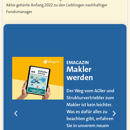
Aktie gehörte Anfang 2022 zu den Lieblingen nachhaltiger
Fondsmanager
EMAGAZIN
Makler
werden
Der Weg vom AOler und
Strukturvertriebler zum
Makler ist kein leichter.
Was es dafür alles zu
beachten gibt, erfahren
Sie in unserem neuen