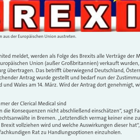
n aus der Europäischen Union austreten.
ted meldet, werden als Folge des Brexits alle Verträge der M
 Europäischen Union (außer Großbritannien) verkauft wurden,
rg übertragen. Das betrifft überwiegend Deutschland, Österre
chender Antrag wurde gestellt und bedarf nun der Zustimm
nd und Wales am 14. März. Wird der Antrag dort genehmigt, 
mer der Clerical Medical sind
n die Konsequenzen nicht abschließend einschätzen“, sagt F
htsanwälte in Bremen. „Letztendlich vermag keiner eine zu
 Brexit vollziehen wird und welche Auswirkungen dieser hat“
h fachkundigen Rat zu Handlungsoptionen einzuholen.