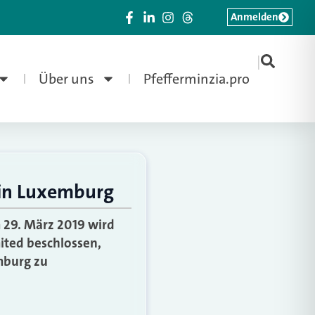
Anmelden
|
Über uns
Pfefferminzia.pro
t in Luxemburg
 29. März 2019 wird
mited beschlossen,
emburg zu