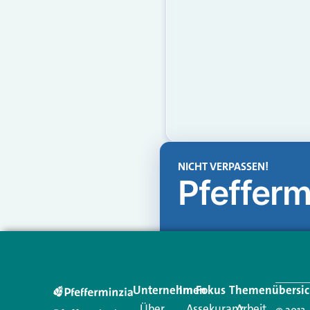
NICHT VERPASSEN!
Pfefferm
Unternehmen
Im Fokus
Themenübersic
Über
Assekuranz
Arbeit