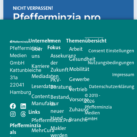
NICHT VERPASSEN!
Pfefferminzia.pro
Eine Plattform, die liefert: aktuelle Informationen,
praktische Services und einen einzigartigen Content-
Unternehmen
Im
Themenübersicht
Creator für Ihre Kundenkommunikation. Alles, was
Fokus
Pfefferminzia
Über
Arbeit
Ihren Vertriebsalltag leichter macht. Mit nur einem
Consent Einstellungen
Medien
Assekuranz
uns
Login.
Gesundheit
der
GmbH
Nutzungsbedingungen
Karriere
Mobilität
Zukunft
Jetzt anmelden
Kattunbleiche
Impressum
Mediadaten
31a
Gewerbe
PKV-
22041
Leserdaten
Beratung
Datenschutzerklärung
Vertrieb
Hamburg
© 2013 -
Content
Bestand
Vorsorge
2026
Manufaktur
in
Pfefferminzia
Schreiben Sie einen
Zuhause
neuer
Links
Medien
Hand
GmbH
Branche
Kommentar
Pfefferminzia.Pro
Pfefferminzia
Makler
MehrCura
als
werden
Ihre E-Mail-Adresse wird nicht veröffentlicht.