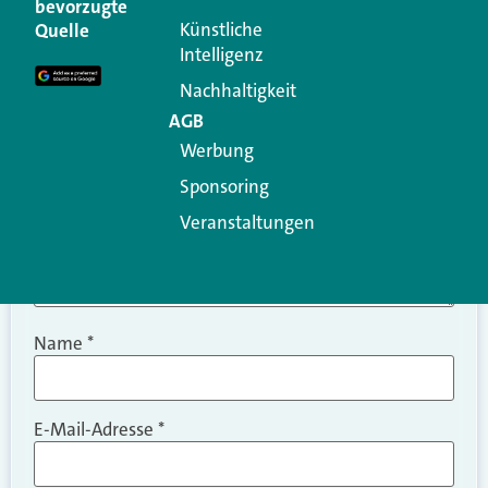
bevorzugte
Erforderliche Felder sind mit
*
markiert
Künstliche
Quelle
Intelligenz
Kommentar
*
Nachhaltigkeit
AGB
Werbung
Sponsoring
Veranstaltungen
Name
*
E-Mail-Adresse
*