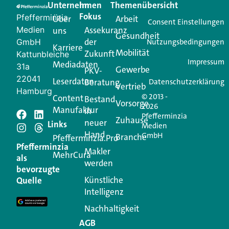
Unternehmen
Im
Themenübersicht
Creator für Ihre Kundenkommunikation. Alles, was
Fokus
Pfefferminzia
Über
Arbeit
Ihren Vertriebsalltag leichter macht. Mit nur einem
Consent Einstellungen
Medien
Assekuranz
uns
Login.
Gesundheit
der
GmbH
Nutzungsbedingungen
Karriere
Mobilität
Zukunft
Jetzt anmelden
Kattunbleiche
Impressum
Mediadaten
31a
Gewerbe
PKV-
22041
Leserdaten
Beratung
Datenschutzerklärung
Vertrieb
Hamburg
© 2013 -
Content
Bestand
Vorsorge
2026
Manufaktur
in
Pfefferminzia
Schreiben Sie einen
Zuhause
neuer
Links
Medien
Hand
GmbH
Branche
Kommentar
Pfefferminzia.Pro
Pfefferminzia
Makler
MehrCura
als
werden
Ihre E-Mail-Adresse wird nicht veröffentlicht.
bevorzugte
Erforderliche Felder sind mit
*
markiert
Künstliche
Quelle
Intelligenz
Kommentar
*
Nachhaltigkeit
AGB