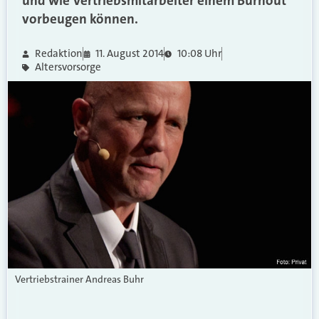
und wie Vertriebsmitarbeiter einem Burnout
vorbeugen können.
Redaktion
11. August 2014
10:08 Uhr
Altersvorsorge
Vertriebstrainer Andreas Buhr