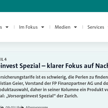
s
Im Fokus
Medien
Services
IL 4
invest Spezial – klarer Fokus auf Nac
sicherungstarife ist es schwierig, die Perlen zu finden
istian Geier, Vorstand der FP Finanzpartner AG und d
roduktauswahl, daher in seiner Kolumne ein Produkt vo
l: „Vorsorgeinvest Spezial“ der Zurich.
0
09:03 Uhr
Altersvorsorge