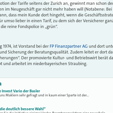
otion der Tarife seitens der Zurich an, gewinnt man schon d
ien im Neugeschäft gar nicht mehr haben will (Notabene: Bei 
dann, dass mein Kunde dort hingeht, wenn die Geschäftsstrat
für umso lieber in einen Tarif, zu dem sich der Versicherer ganz
h die reine Fondspolice in „grün“.
g 1974, ist Vorstand bei der
FP Finanzpartner AG
und dort unt
und Sicherung der Beratungsqualität. Zudem leitet er dort d
herungen“. Der promovierte Kultur- und Betriebswirt berät d
 und arbeitet im niederbayerischen Straubing.
a
Invest Vario der Basler
uns Maklern sehr gefragt und in kaum einer Sparte ist der…
 die deutlich bessere Wahl“