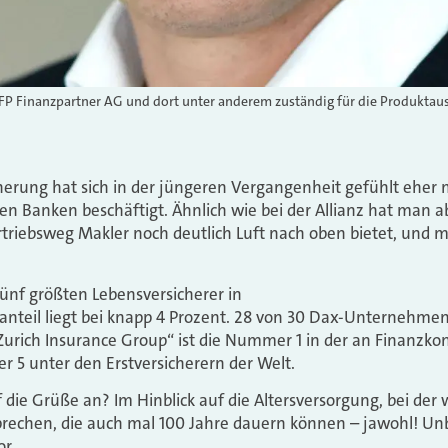
er FP Finanzpartner AG und dort unter anderem zuständig für die Produkta
herung hat sich in der jüngeren Vergangenheit gefühlt eher 
den Banken beschäftigt. Ähnlich wie bei der Allianz hat man a
Vertriebsweg Makler noch deutlich Luft nach oben bietet, und
 fünf größten Lebensversicherer in
nteil liegt bei knapp 4 Prozent. 28 von 30 Dax-Unternehmen 
„Zurich Insurance Group“ ist die Nummer 1 in der an Finanzk
 5 unter den Erstversicherern der Welt.
 die Grüße an? Im Hinblick auf die Altersversorgung, bei der 
rechen, die auch mal 100 Jahre dauern können – jawohl! Unbe
r.