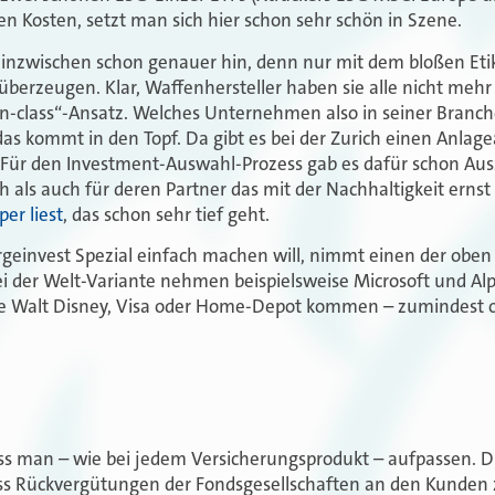
en Kosten, setzt man sich hier schon sehr schön in Szene.
inzwischen schon genauer hin, denn nur mit dem bloßen Etik
überzeugen. Klar, Waffenhersteller haben sie alle nicht mehr 
-in-class“-Ansatz. Welches Unternehmen also in seiner Branch
as kommt in den Topf. Da gibt es bei der Zurich einen Anlage
. Für den Investment-Auswahl-Prozess gab es dafür schon Au
ch als auch für deren Partner das mit der Nachhaltigkeit ernst
er liest
, das schon sehr tief geht.
orgeinvest Spezial einfach machen will, nimmt einen der obe
ei der Welt-Variante nehmen beispielsweise Microsoft und Alp
ie Walt Disney, Visa oder Home-Depot kommen – zumindest ob
s man – wie bei jedem Versicherungsprodukt – aufpassen. Di
ss Rückvergütungen der Fondsgesellschaften an den Kunden 