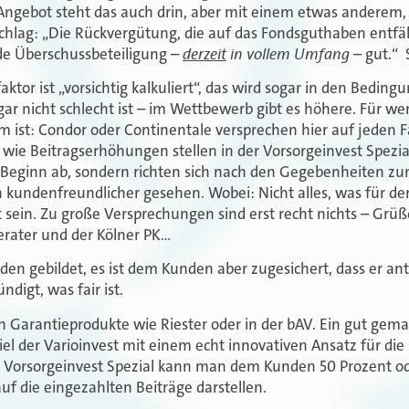
Angebot steht das auch drin, aber mit einem etwas anderem,
ag: „Die Rückvergütung, die auf das Fondsguthaben entfäll
derzeit
in vollem Umfang
de Überschussbeteiligung –
– gut.“ S
ktor ist „vorsichtig kalkuliert“, das wird sogar in den Bedin
gar nicht schlecht ist – im Wettbewerb gibt es höhere. Für we
m ist: Condor oder Continentale versprechen hier auf jeden F
ie Beitragserhöhungen stellen in der Vorsorgeinvest Spezial
 Beginn ab, sondern richten sich nach den Gegebenheiten zum
kundenfreundlicher gesehen. Wobei: Nicht alles, was für den
 sein. Zu große Versprechungen sind erst recht nichts – Grü
berater und der Kölner PK…
en gebildet, es ist dem Kunden aber zugesichert, dass er an
ndigt, was fair ist.
 Garantieprodukte wie Riester oder in der bAV. Ein gut gemac
el der Varioinvest mit einem echt innovativen Ansatz für die 
 Vorsorgeinvest Spezial kann man dem Kunden 50 Prozent od
uf die eingezahlten Beiträge darstellen.