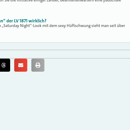
en Sie die Initiative einiger Länder, Beamtenanwärtern eine pauschale
n“ der LV 1871 wirklich?
m „Saturday Night“-Look mit dem sexy Hüftschwung sieht man seit über