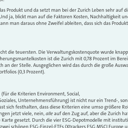
das Produkt und da setzt man bei der Zurich Leben sehr auf d
 Und ja, blickt man auf die Faktoren Kosten, Nachhaltigkeit 
ann man daraus ohne Zweifel ableiten, dass sich das Produkt 
nicht die teuersten. Die Verwaltungskostenquote wurde knapp
herungsmantelkosten ist die Zurich mit 0,78 Prozent im Bereic
och an der Stelle. Ausgeglichen wird das durch die große Ausw
rtfolios (0,3 Prozent).
(für die Kriterien Environment, Social,
oziales, Unternehmensführung) ist nicht nur ein Trend-, son
 sich festhalten, dass diese Kriterien eine umso größere Roll
alle
ngen jetzt viele, nein,
auf den Zug auf, aber die Zurich ha
 Karte gesetzt. Durch die vier ESG-Depotmodelle mit institut
 zwei schönen ESG-Einzel-ETFs (Xtrackers ESG MSCI Europe u