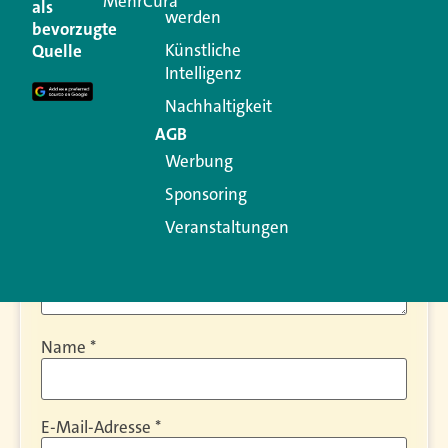
MehrCura
als
werden
bevorzugte
Ihre E-Mail-Adresse wird nicht veröffentlicht.
Künstliche
Quelle
Erforderliche Felder sind mit
*
markiert
Intelligenz
Kommentar
*
Nachhaltigkeit
AGB
Werbung
Sponsoring
Veranstaltungen
Name
*
E-Mail-Adresse
*