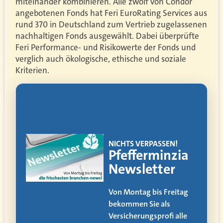
miteinander kombinieren. Alle zwölf von Condor
angebotenen Fonds hat Feri EuroRating Services aus
rund 370 in Deutschland zum Vertrieb zugelassenen
nachhaltigen Fonds ausgewählt. Dabei überprüfte
Feri Performance- und Risikowerte der Fonds und
verglich auch ökologische, ethische und soziale
Kriterien.
!
EMAGAZIN
ia
Makler
werden
itag
Der Weg vom AOler
und
alle
Strukturvertriebler