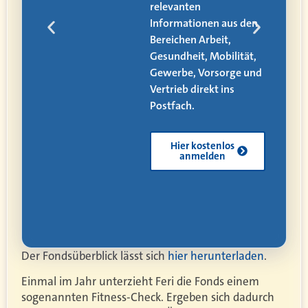
zum Makler ist kein
den
leichter. Was es dafür
alles zu beachten
ät,
gibt, erfahren Sie in
 und
unserem neuen
eMagazin – jetzt mit
vier neuen Artikeln!
Kostenlos
herunterladen
Der Fondsüberblick lässt sich
hier herunterladen
.
Einmal im Jahr unterzieht Feri die Fonds einem
sogenannten Fitness-Check. Ergeben sich dadurch