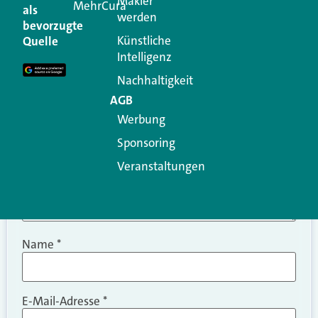
Makler
MehrCura
als
werden
Ihre E-Mail-Adresse wird nicht veröffentlicht.
bevorzugte
Erforderliche Felder sind mit
*
markiert
Künstliche
Quelle
Intelligenz
Kommentar
*
Nachhaltigkeit
AGB
Werbung
Sponsoring
Veranstaltungen
Name
*
E-Mail-Adresse
*