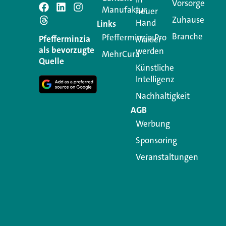
Vorsorge
Manufaktur
Schreiben Si
neuer
Zuhause
Hand
Links
Branche
Pfefferminzia.Pro
Ihre E-Mail-Adresse wird n
Pfefferminzia
Makler
als bevorzugte
werden
MehrCura
Kommentar
*
Quelle
Künstliche
Intelligenz
Nachhaltigkeit
AGB
Werbung
Sponsoring
Veranstaltungen
Name
*
E-Mail-Adresse
*