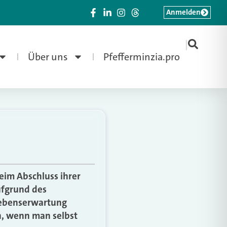
Anmelden
|
Über uns
Pfefferminzia.pro
eim Abschluss ihrer
ufgrund des
 Lebenserwartung
h, wenn man selbst