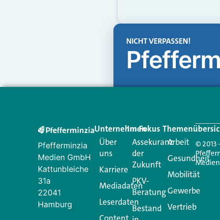
NICHT VERPASSEN!
Pfefferm
Unternehmen
Im Fokus
Themenübersic
Über
Assekuranz
Arbeit
© 2013 
Pfefferminzia
uns
der
Pfeffer
Medien GmbH
Gesundheit
Medie
Zukunft
Kattunbleiche
Karriere
Mobilität
PKV-
31a
Mediadaten
Gewerbe
Beratung
22041
Leserdaten
Hamburg
Vertrieb
Bestand
Content
in