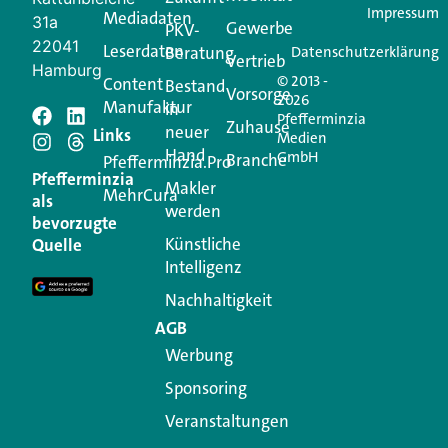
Impressum
Mediadaten
31a
Gewerbe
PKV-
22041
Leserdaten
Beratung
Datenschutzerklärung
Vertrieb
Hamburg
© 2013 -
Content
Bestand
Vorsorge
2026
Manufaktur
in
Pfefferminzia
Schreiben Sie einen
Zuhause
neuer
Links
Medien
Hand
GmbH
Branche
Kommentar
Pfefferminzia.Pro
Pfefferminzia
Makler
MehrCura
als
werden
Ihre E-Mail-Adresse wird nicht veröffentlicht.
bevorzugte
Erforderliche Felder sind mit
*
markiert
Künstliche
Quelle
Intelligenz
Kommentar
*
Nachhaltigkeit
AGB
Werbung
Sponsoring
Veranstaltungen