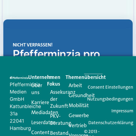
NICHT VERPASSEN!
Pfefferminzia.pro
Eine Plattform, die liefert: aktuelle Informationen,
praktische Services und einen einzigartigen Content-
Unternehmen
Im
Themenübersicht
Creator für Ihre Kundenkommunikation. Alles, was
Fokus
Pfefferminzia
Über
Arbeit
Ihren Vertriebsalltag leichter macht. Mit nur einem
Consent Einstellungen
Medien
Assekuranz
uns
Login.
Gesundheit
der
GmbH
Nutzungsbedingungen
Karriere
Mobilität
Zukunft
Jetzt anmelden
Kattunbleiche
Impressum
Mediadaten
31a
Gewerbe
PKV-
22041
Leserdaten
Beratung
Datenschutzerklärung
Vertrieb
Hamburg
© 2013 -
Content
Bestand
Vorsorge