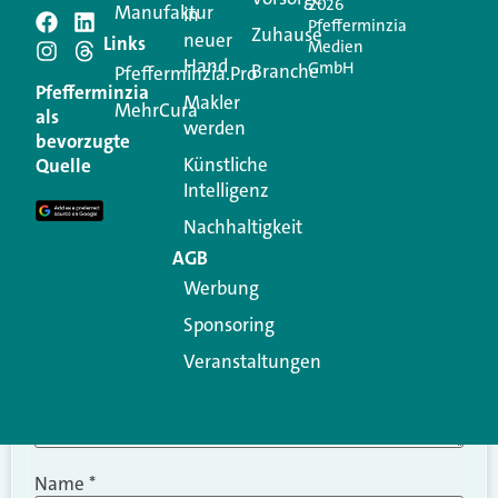
2026
Manufaktur
in
Pfefferminzia
Schreiben Sie einen
Zuhause
neuer
Links
Medien
Hand
GmbH
Branche
Kommentar
Pfefferminzia.Pro
Pfefferminzia
Makler
MehrCura
als
werden
Ihre E-Mail-Adresse wird nicht veröffentlicht.
bevorzugte
Erforderliche Felder sind mit
*
markiert
Künstliche
Quelle
Intelligenz
Kommentar
*
Nachhaltigkeit
AGB
Werbung
Sponsoring
Veranstaltungen
Name
*