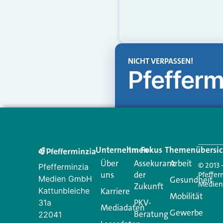
NICHT VERPASSEN!
Pfefferm
Unternehmen
Im Fokus
Themenübersic
Über
Assekuranz
Arbeit
© 2013 
Pfefferminzia
uns
der
Pfeffer
Medien GmbH
Gesundheit
Medie
Zukunft
Kattunbleiche
Karriere
Mobilität
PKV-
31a
Mediadaten
Gewerbe
Beratung
22041