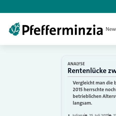
New
ANALYSE
Rentenlücke zw
Vergleicht man die 
2015 herrschte noch 
betrieblichen Alter
langsam.
Juliana
25. Juli 2017
1