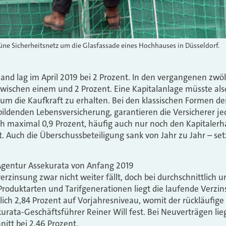
grüne Sicherheitsnetz um die Glasfassade eines Hochhauses in Düsseldorf.
hland lag im April 2019 bei 2 Prozent. In den vergangenen z
zwischen einem und 2 Prozent. Eine Kapitalanlage müsste als
 um die Kaufkraft zu erhalten. Bei den klassischen Formen de
bildenden Lebensversicherung, garantieren die Versicherer je
 maximal 0,9 Prozent, häufig auch nur noch den Kapitalerha
. Auch die Überschussbeteiligung sank von Jahr zu Jahr – setz
-Agentur Assekurata von Anfang 2019
rzinsung zwar nicht weiter fällt, doch bei durchschnittlich un
 Produktarten und Tarifgenerationen liegt die laufende Verzin
tlich 2,84 Prozent auf Vorjahresniveau, womit der rückläufige
sekurata-Geschäftsführer Reiner Will fest. Bei Neuverträgen li
itt bei 2,46 Prozent.