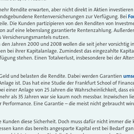
ehr Rendite erwarten, aber nicht direkt in Aktien investieren
ondsgebundene Rentenversicherungen zur Verfügung. Bei
Fo
eile. Die Kunden partizipieren von den Renditen von Investm
ption auf eine lebenslang garantierte Rentenzahlung. Außerde
es Versicherungsmantels nutzen.
n den Jahren 2000 und 2008 wollen die seit jeher vorsichtig 
n bei ihrer Kapitalanlage. Zumindest das eingezahlte Kapita
fügung stehen. Einen Totalverlust, insbesondere bei der Alter
Geld und belasten die Rendite. Dabei werden Garantien
umso
Anlage ist. Das hat eine Studie der Frankfurt School of Fin
 einer Anlage von 25 Jahren die Wahrscheinlichkeit, dass ein 
i mehr als 35 Jahren war sie kaum noch messbar. Inzwischen l
r Performance. Eine Garantie – die meist nicht gebraucht wird
 Kunden diese Sicherheit. Doch muss dafür nicht immer die k
ssen kann das bereits angesparte Kapital erst bei Bedarf ganz