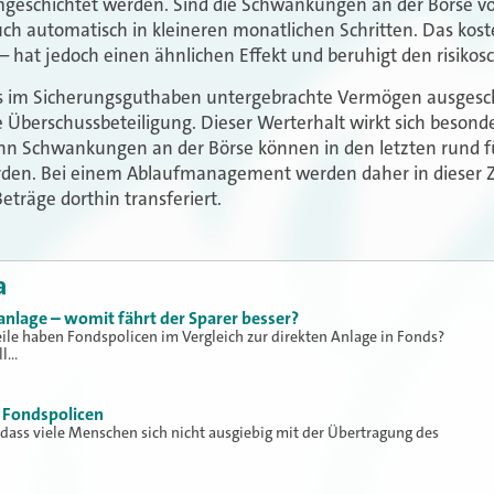
eschichtet werden. Sind die Schwankungen an der Börse vo
uch automatisch in kleineren monatlichen Schritten. Das kos
 hat jedoch einen ähnlichen Effekt und beruhigt den risikos
das im Sicherungsguthaben untergebrachte Vermögen ausgesc
e Überschussbeteiligung. Dieser Werterhalt wirkt sich besond
enn Schwankungen an der Börse können in den letzten rund f
rden. Bei einem Ablaufmanagement werden daher in dieser Z
eträge dorthin transferiert.
a
anlage – womit fährt der Sparer besser?
eile haben Fondspolicen im Vergleich zur direkten Anlage in Fonds?
ll…
 Fondspolicen
, dass viele Menschen sich nicht ausgiebig mit der Übertragung des