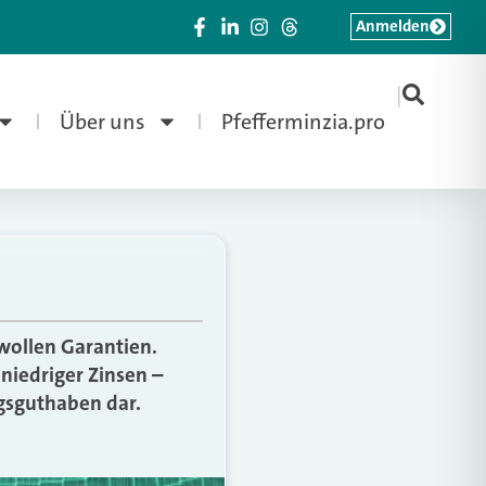
Anmelden
|
Über uns
Pfefferminzia.pro
wollen Garantien.
niedriger Zinsen –
ngsguthaben dar.