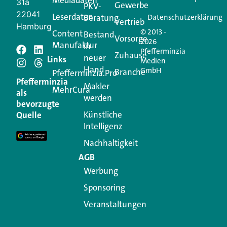
31a
Gewerbe
PKV-
22041
Leserdaten
Beratung
Datenschutzerklärung
Vertrieb
Hamburg
© 2013 -
Content
Bestand
Vorsorge
2026
Manufaktur
in
Pfefferminzia
Schreiben Sie einen
Zuhause
neuer
Links
Medien
Hand
GmbH
Branche
Kommentar
Pfefferminzia.Pro
Pfefferminzia
Makler
MehrCura
als
werden
Ihre E-Mail-Adresse wird nicht veröffentlicht.
bevorzugte
Erforderliche Felder sind mit
*
markiert
Künstliche
Quelle
Intelligenz
Kommentar
*
Nachhaltigkeit
AGB
Werbung
Sponsoring
Veranstaltungen