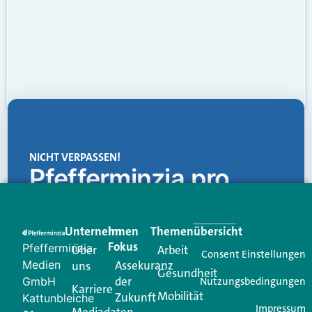
NICHT VERPASSEN!
Pfefferminzia.pro
Eine Plattform, die liefert: aktuelle Informationen,
praktische Services und einen einzigartigen Content-
Unternehmen
Im
Themenübersicht
Creator für Ihre Kundenkommunikation. Alles, was
Fokus
Pfefferminzia
Über
Arbeit
Ihren Vertriebsalltag leichter macht. Mit nur einem
Consent Einstellungen
Medien
Assekuranz
uns
Login.
Gesundheit
der
GmbH
Nutzungsbedingungen
Karriere
Mobilität
Zukunft
Jetzt anmelden
Kattunbleiche
Impressum
Mediadaten