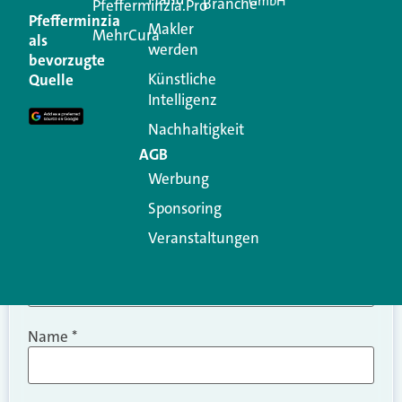
GmbH
Branche
Kommentar
Pfefferminzia.Pro
Pfefferminzia
Makler
MehrCura
als
werden
Ihre E-Mail-Adresse wird nicht veröffentlicht.
bevorzugte
Erforderliche Felder sind mit
*
markiert
Künstliche
Quelle
Intelligenz
Kommentar
*
Nachhaltigkeit
AGB
Werbung
Sponsoring
Veranstaltungen
Name
*