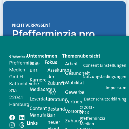
NICHT VERPASSEN!
Pfefferminzia.pro
Eine Plattform, die liefert: aktuelle Informationen,
praktische Services und einen einzigartigen Content-
Unternehmen
Im
Themenübersicht
Creator für Ihre Kundenkommunikation. Alles, was
Fokus
Pfefferminzia
Über
Arbeit
Ihren Vertriebsalltag leichter macht. Mit nur einem
Consent Einstellungen
Medien
Assekuranz
uns
Login.
Gesundheit
der
GmbH
Nutzungsbedingungen
Karriere
Mobilität
Zukunft
Jetzt anmelden
Kattunbleiche
Impressum
Mediadaten
31a
Gewerbe
PKV-
22041
Leserdaten
Beratung
Datenschutzerklärung
Vertrieb
Hamburg
© 2013 -
Content
Bestand
Vorsorge
2026
Manufaktur
in
Pfefferminzia
Schreiben Sie einen
Zuhause
neuer
Links
Medien
Hand