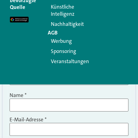
bevorzugte
Erforderliche Felder sind mit
*
markiert
Künstliche
Quelle
Intelligenz
Kommentar
*
Nachhaltigkeit
AGB
Werbung
Sponsoring
Veranstaltungen
Name
*
E-Mail-Adresse
*