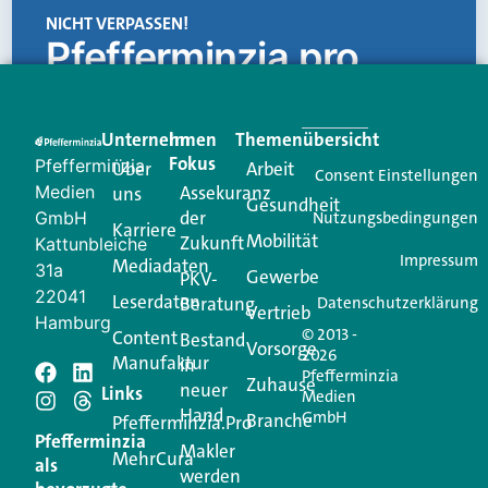
NICHT VERPASSEN!
Pfefferminzia.pro
Eine Plattform, die liefert: aktuelle Informationen,
praktische Services und einen einzigartigen Content-
Unternehmen
Im
Themenübersicht
Creator für Ihre Kundenkommunikation. Alles, was
Fokus
Pfefferminzia
Über
Arbeit
Ihren Vertriebsalltag leichter macht. Mit nur einem
Consent Einstellungen
Medien
Assekuranz
uns
Login.
Gesundheit
der
GmbH
Nutzungsbedingungen
Karriere
Mobilität
Zukunft
Jetzt anmelden
Kattunbleiche
Impressum
Mediadaten
31a
Gewerbe
PKV-
22041
Leserdaten
Beratung
Datenschutzerklärung
Vertrieb
Hamburg
© 2013 -
Content
Bestand
Vorsorge
2026
Manufaktur
in
Pfefferminzia
Schreiben Sie einen
Zuhause
neuer
Links
Medien
Hand
GmbH
Branche
Kommentar
Pfefferminzia.Pro
Pfefferminzia
Makler
MehrCura
als
werden
Ihre E-Mail-Adresse wird nicht veröffentlicht.