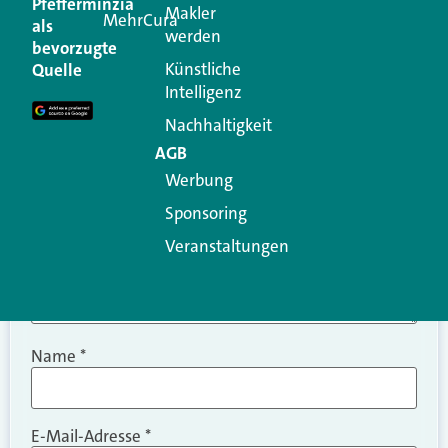
Pfefferminzia
Makler
MehrCura
als
werden
Ihre E-Mail-Adresse wird nicht veröffentlicht.
bevorzugte
Erforderliche Felder sind mit
*
markiert
Künstliche
Quelle
Intelligenz
Kommentar
*
Nachhaltigkeit
AGB
Werbung
Sponsoring
Veranstaltungen
Name
*
E-Mail-Adresse
*