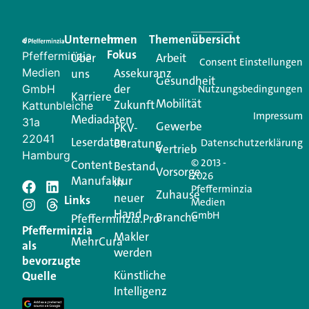
Eine Plattform, die liefert: aktuelle Informationen,
praktische Services und einen einzigartigen Content-
Unternehmen
Im
Themenübersicht
Creator für Ihre Kundenkommunikation. Alles, was
Fokus
Pfefferminzia
Über
Arbeit
Ihren Vertriebsalltag leichter macht. Mit nur einem
Consent Einstellungen
Medien
Assekuranz
uns
Login.
Gesundheit
der
GmbH
Nutzungsbedingungen
Karriere
Mobilität
Zukunft
Jetzt anmelden
Kattunbleiche
Impressum
Mediadaten
31a
Gewerbe
PKV-
22041
Leserdaten
Beratung
Datenschutzerklärung
Vertrieb
Hamburg
© 2013 -
Content
Bestand
Vorsorge
2026
Manufaktur
in
Pfefferminzia
Schreiben Sie einen
Zuhause
neuer
Links
Medien
Hand
GmbH
Branche
Kommentar
Pfefferminzia.Pro
Pfefferminzia
Makler
MehrCura
als
werden
Ihre E-Mail-Adresse wird nicht veröffentlicht.
bevorzugte
Erforderliche Felder sind mit
*
markiert
Künstliche
Quelle
Intelligenz
Kommentar
*