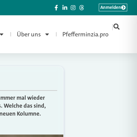
Anmelden
|
Über uns
Pfefferminzia.pro
 immer mal wieder
. Welche das sind,
r neuen Kolumne.