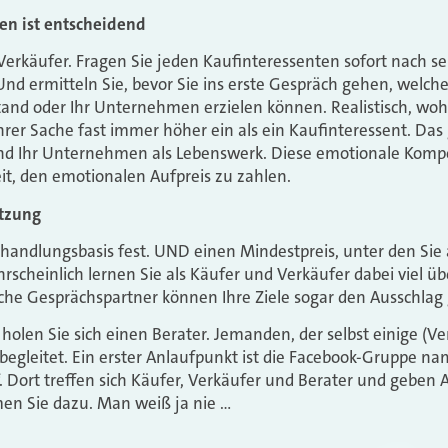
en ist entscheidend
ls Verkäufer. Fragen Sie jeden Kaufinteressenten sofort nach
d ermitteln Sie, bevor Sie ins erste Gespräch gehen, welche
estand oder Ihr Unternehmen erzielen können. Realistisch, wo
rer Sache fast immer höher ein als ein Kaufinteressent. Das g
und Ihr Unternehmen als Lebenswerk. Diese emotionale Kom
reit, den emotionalen Aufpreis zu zahlen.
ützung
handlungsbasis fest. UND einen Mindestpreis, unter den Sie 
scheinlich lernen Sie als Käufer und Verkäufer dabei viel üb
che Gesprächspartner können Ihre Ziele sogar den Ausschlag
holen Sie sich einen Berater. Jemanden, der selbst einige (Ve
 begleitet. Ein erster Anlaufpunkt ist die Facebook-Gruppe n
 Dort treffen sich Käufer, Verkäufer und Berater und geben 
n Sie dazu. Man weiß ja nie …