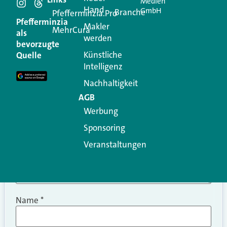
Medien
Hand
GmbH
Branche
Kommentar
Pfefferminzia.Pro
Pfefferminzia
Makler
MehrCura
als
werden
Ihre E-Mail-Adresse wird nicht veröffentlicht.
bevorzugte
Erforderliche Felder sind mit
*
markiert
Künstliche
Quelle
Intelligenz
Kommentar
*
Nachhaltigkeit
AGB
Werbung
Sponsoring
Veranstaltungen
Name
*