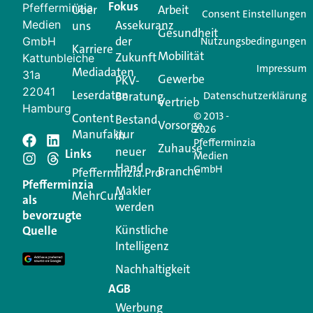
Fokus
Pfefferminzia
Über
Arbeit
Ihren Vertriebsalltag leichter macht. Mit nur einem
Consent Einstellungen
Medien
Assekuranz
uns
Login.
Gesundheit
der
GmbH
Nutzungsbedingungen
Karriere
Mobilität
Zukunft
Jetzt anmelden
Kattunbleiche
Impressum
Mediadaten
31a
Gewerbe
PKV-
22041
Leserdaten
Beratung
Datenschutzerklärung
Vertrieb
Hamburg
© 2013 -
Content
Bestand
Vorsorge
2026
Manufaktur
in
Pfefferminzia
Schreiben Sie einen
Zuhause
neuer
Links
Medien
Hand
GmbH
Branche
Kommentar
Pfefferminzia.Pro
Pfefferminzia
Makler
MehrCura
als
werden
Ihre E-Mail-Adresse wird nicht veröffentlicht.
bevorzugte
Erforderliche Felder sind mit
*
markiert
Künstliche
Quelle
Intelligenz
Kommentar
*
Nachhaltigkeit
AGB
Werbung