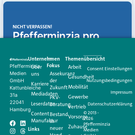
NICHT VERPASSEN!
Pfefferminzia.pro
Eine Plattform, die liefert: aktuelle Informationen,
praktische Services und einen einzigartigen Content-
Unternehmen
Im
Themenübersicht
Creator für Ihre Kundenkommunikation. Alles, was
Fokus
Pfefferminzia
Über
Arbeit
Ihren Vertriebsalltag leichter macht. Mit nur einem
Consent Einstellungen
Medien
Assekuranz
uns
Login.
Gesundheit
der
GmbH
Nutzungsbedingungen
Karriere
Mobilität
Zukunft
Jetzt anmelden
Kattunbleiche
Impressum
Mediadaten
31a
Gewerbe
PKV-
22041
Leserdaten
Beratung
Datenschutzerklärung
Vertrieb
Hamburg
© 2013 -
Content
Bestand
Vorsorge
2026
Manufaktur
in
Pfefferminzia
Schreiben Sie einen
Zuhause
neuer
Links
Medien
Hand