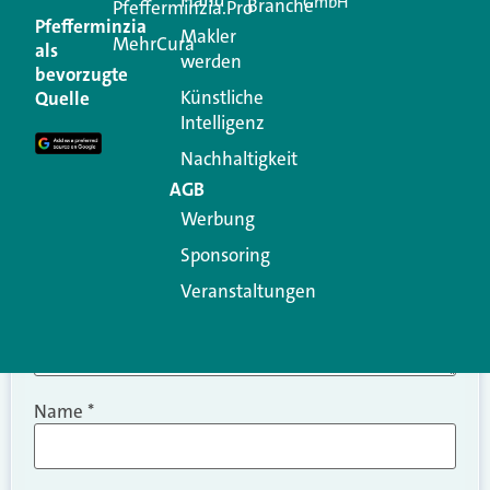
GmbH
Branche
Kommentar
Pfefferminzia.Pro
Pfefferminzia
Makler
MehrCura
als
werden
Ihre E-Mail-Adresse wird nicht veröffentlicht.
bevorzugte
Erforderliche Felder sind mit
*
markiert
Künstliche
Quelle
Intelligenz
Kommentar
*
Nachhaltigkeit
AGB
Werbung
Sponsoring
Veranstaltungen
Name
*