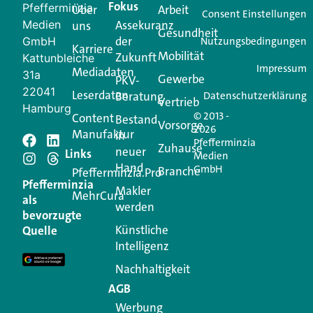
Fokus
Pfefferminzia
Über
Arbeit
Ihren Vertriebsalltag leichter macht. Mit nur einem
Consent Einstellungen
Medien
Assekuranz
uns
Login.
Gesundheit
der
GmbH
Nutzungsbedingungen
Karriere
Mobilität
Zukunft
Jetzt anmelden
Kattunbleiche
Impressum
Mediadaten
31a
Gewerbe
PKV-
22041
Leserdaten
Beratung
Datenschutzerklärung
Vertrieb
Hamburg
© 2013 -
Content
Bestand
Vorsorge
2026
Manufaktur
in
Pfefferminzia
Zuhause
neuer
Schreiben Sie einen
Links
Medien
Hand
GmbH
Branche
Pfefferminzia.Pro
Kommentar
Pfefferminzia
Makler
MehrCura
als
werden
bevorzugte
Ihre E-Mail-Adresse wird nicht veröffentlicht.
Künstliche
Quelle
Erforderliche Felder sind mit
*
markiert
Intelligenz
Kommentar
*
Nachhaltigkeit
AGB
Werbung