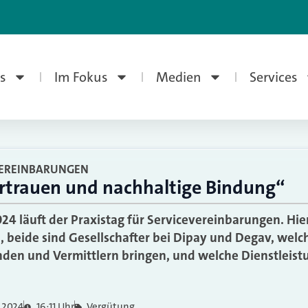
s
Im Fokus
Medien
Services
VEREINBARUNGEN
ertrauen und nachhaltige Bindung“
4 läuft der Praxistag für Servicevereinbarungen. Hi
h, beide sind Gesellschafter bei Dipay und Degav, welc
den und Vermittlern bringen, und welche Dienstleis
 2024
16:11 Uhr
Vergütung