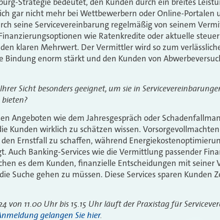
rg-Strategie bedeutet, den Kunden durch ein breites Leis
sich gar nicht mehr bei Wettbewerbern oder Online-Portalen
urch seine Servicevereinbarung regelmäßig von seinem Vermit
Finanzierungsoptionen wie Ratenkredite oder aktuelle steue
er den klaren Mehrwert. Der Vermittler wird so zum verlässlic
die Bindung enorm stärkt und den Kunden von Abwerbeversu
 Ihrer Sicht besonders geeignet, um sie in Servicevereinbarunge
 bieten?
hen Angeboten wie dem Jahresgespräch oder Schadenfallman
ie Kunden wirklich zu schätzen wissen. Vorsorgevollmachten
ür den Ernstfall zu schaffen, während Energiekostenoptimier
ingt. Auch Banking-Services wie die Vermittlung passender Fin
chen es dem Kunden, finanzielle Entscheidungen mit seiner 
f die Suche gehen zu müssen. Diese Services sparen Kunden Z
 von 11.00 Uhr bis 15.15 Uhr läuft der Praxistag für Servicev
Anmeldung gelangen Sie hier
.