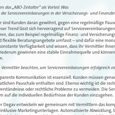
n das „ABO-Zeitalter“ als Vorteil. Was
r die Servicevereinbarungen in der Versicherungs- und Finanzb
r sind Kunden daran gewöhnt, gegen eine regelmäßige Pau
ieser Trend lässt sich hervorragend auf Servicevereinbarungen
ren, das zum Beispiel regelmäßige Finanz- und Versicherung
flexible Beratungsangebote umfasst – und dafür eine mona
onstante Verfügbarkeit und wissen, dass ihr Vermittler ihne
 wiederum gewinnen eine stabile Einnahmequelle und können 
n.
Vermittler beachten, um Servicevereinbarungen erfolgreich e
sparente Kommunikation ist essenziell. Kunden müssen gena
tlichen Pauschale enthalten sind. Ebenso wichtig ist die rec
rständnisse oder rechtliche Probleme zu vermeiden. Die Serv
 um auf die individuellen Bedürfnisse der Kunden einzugehen.
er Degav entwickeln wir gemeinsam mit Vermittlern das komp
inklusive Marketingunterlagen. Automatisierte Abwicklung, b