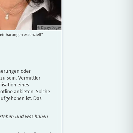
© Dipay/Degav
reinbarungen essenziell“
herungen oder
u sein. Vermittler
isation eines
tline anbieten. Solche
aufgehoben ist. Das
erstehen und was haben