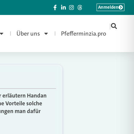
Anmelden
|
Über uns
Pfefferminzia.pro
er erläutern Handan
he Vorteile solche
tungen man dafür