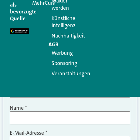
Makler
MehrCura
als
werden
Ihre E-Mail-Adresse wird nicht veröffentlicht.
bevorzugte
Erforderliche Felder sind mit
*
markiert
Künstliche
Quelle
Intelligenz
Kommentar
*
Nachhaltigkeit
AGB
Werbung
Sponsoring
Veranstaltungen
Name
*
E-Mail-Adresse
*