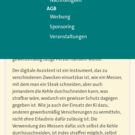
Nachhaltigkeit
nach Bedarfsanalyse gegen die Erlaubnispflicht nach §
AGB
34d GewO und dies sei dann gemäß § 144 GewO als
Werbung
Ordnungswidrigkeit zu bestrafen, kann doch einfach
Sponsoring
Anzeige erstatten. Indes bedürfte ein menschlicher
angestellter Assistent gegenüber seinem Arbeitgeber
Veranstaltungen
dafür auch keiner Erlaubnis.
Es fehlt in beiden Fällen daran, dass es sich um eine
gewerbsmäßig tätige Person handeln würde.
Der digitale Assistent ist ein Instrument, das zu
verschiedenen Zwecken einsetzbar ist, wie ein Messer,
mit dem man ein Steak schneiden, aber auch
jemandem die Kehle durchschneiden kann, was
strafbar wäre, wodurch ein gewisser Schutz dagegen
gegeben ist. Wie ja auch der Einsatz der KI dazu,
anderen gewerbsmäßig Versicherungen zu vermitteln,
nicht ohne Erlaubnis dafür zulässig ist. Die
Verwendung des Messers dafür, sich selbst die Kehle
durchzuschneiden, ist indes straffrei möglich, selbst