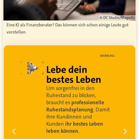
© DC Studio/Magnific
Eine KI als Finanzberater? Das können sich schon einige Leute gut
vorstellen.
WERBUNG
Lebe dein
bestes Leben
Um sorgenfrei in den
d
Ruhestand zu blicken,
braucht es
professionelle
Ruhestandsplanung
. Damit
Ihre Kundinnen und
Kunden
ihr bestes Leben
leben können
.