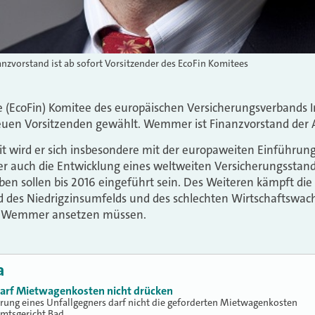
nzvorstand ist ab sofort Vorsitzender des EcoFin Komitees
 (EcoFin) Komitee des europäischen Versicherungsverbands 
n Vorsitzenden gewählt. Wemmer ist Finanzvorstand der Al
t wird er sich insbesondere mit der europaweiten Einführu
ber auch die Entwicklung eines weltweiten Versicherungsstan
en sollen bis 2016 eingeführt sein. Des Weiteren kämpft di
 des Niedrigzinsumfelds und des schlechten Wirtschaftswach
rd Wemmer ansetzen müssen.
a
 darf Mietwagenkosten nicht drücken
erung eines Unfallgegners darf nicht die geforderten Mietwagenkosten
Amtsgericht Bad…