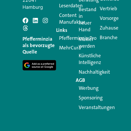
22041
Leserdaten
Hamburg
Vertrieb
Bestand
Content
in
Vorsorge
Manufaktur
Schreiben Si
neuer
Zuhause
Hand
Links
Branche
Pfefferminzia.Pro
Ihre E-Mail-Adresse wird n
Pfefferminzia
Makler
als bevorzugte
werden
MehrCura
Kommentar
*
Quelle
Künstliche
Intelligenz
Nachhaltigkeit
AGB
Werbung
Sponsoring
Veranstaltungen
Name
*