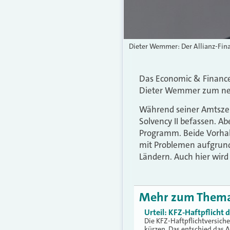
Dieter Wemmer: Der Allianz-Fina
Das Economic & Finance
Dieter Wemmer zum neue
Während seiner Amtszei
Solvency II befassen. A
Programm. Beide Vorhab
mit Problemen aufgrund
Ländern. Auch hier wi
Mehr zum Them
Urteil: KFZ-Haftpflicht
Die KFZ-Haftpflichtversich
kürzen. Das entschied das 