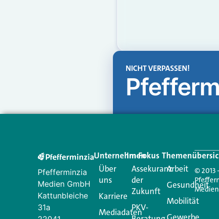
NICHT VERPASSEN!
Pfefferm
Unternehmen
Im Fokus
Themenübersic
Über
Assekuranz
Arbeit
© 2013 
Pfefferminzia
uns
der
Pfeffer
Medien GmbH
Gesundheit
Medie
Zukunft
Kattunbleiche
Karriere
Mobilität
PKV-
31a
Mediadaten
Gewerbe
Beratung