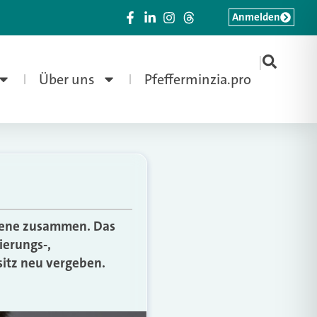
Anmelden
|
Über uns
Pfefferminzia.pro
Ebene zusammen. Das
ierungs-,
itz neu vergeben.