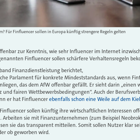
? Für Finfluencer sollen in Europa künftig strengere Regeln gelten
enbar zur Kenntnis, wie sehr Influencer im Internet inzwisc
ogenannten Finfluencer sollen schärfere Verhaltensregeln b
and Finanzdienstleistung berichtet,
ische Parlament für konkrete Mindeststandards aus, wenn Finf
liegen, das dem AfW offenbar gefällt. Er sieht darin „einen w
 und fairen Wettbewerbsbedingungen“. Auch der Berufsver
enn er hat Finfluencer
ebenfalls schon eine Weile auf dem Kie
nfluencer sollen künftig ihre wirtschaftlichen Interessen 
. Arbeiten sie mit Finanzunternehmen (zum Beispiel Neobr
ssen sie das transparent mitteilen. Somit sollen Nutzer klar 
der ob geworben wird.