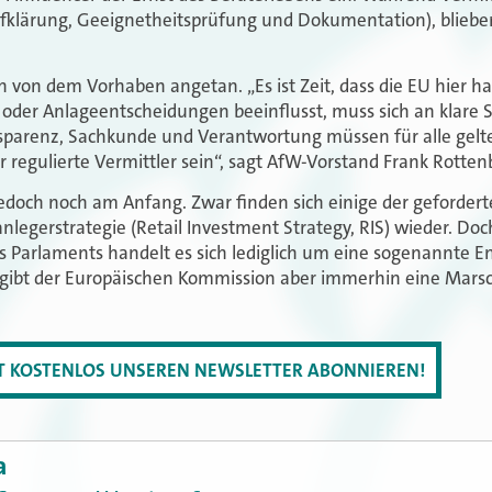
ufklärung, Geeignetheitsprüfung und Dokumentation), bliebe
 von dem Vorhaben angetan. „Es ist Zeit, dass die EU hier ha
oder Anlageentscheidungen beeinflusst, muss sich an klare S
parenz, Sachkunde und Verantwortung müssen für alle gelt
 regulierte Vermittler sein“, sagt AfW-Vorstand Frank Rotten
edoch noch am Anfang. Zwar finden sich einige der geforder
legerstrategie (Retail Investment Strategy, RIS) wieder. Doc
s Parlaments handelt es sich lediglich um eine sogenannte En
, gibt der Europäischen Kommission aber immerhin eine Marsc
ZT KOSTENLOS UNSEREN NEWSLETTER ABONNIEREN!
a