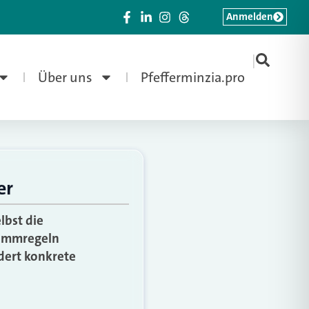
Anmelden
|
Über uns
Pfefferminzia.pro
er
lbst die
enimmregeln
dert konkrete