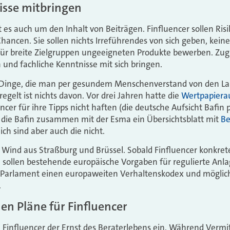
isse mitbringen
es auch um den Inhalt von Beiträgen. Finfluencer sollen Risi
hancen. Sie sollen nichts Irreführendes von sich geben, kei
ür breite Zielgruppen ungeeigneten Produkte bewerben. Zugle
n und fachliche Kenntnisse mit sich bringen.
s Dinge, die man per gesundem Menschenverstand von den La
egelt ist nichts davon. Vor drei Jahren hatte die
Wertpapiera
encer für ihre Tipps nicht haften (die deutsche Aufsicht Bafin 
 die Bafin zusammen mit der Esma ein Übersichtsblatt mit
Be
ich sind aber auch die nicht.
r Wind aus Straßburg und Brüssel. Sobald Finfluencer konkr
), sollen bestehende europäische Vorgaben für regulierte Anl
 Parlament einen europaweiten Verhaltenskodex und möglich
.
n Pläne für Finfluencer
 Finfluencer der Ernst des Beraterlebens ein. Während Vermitt