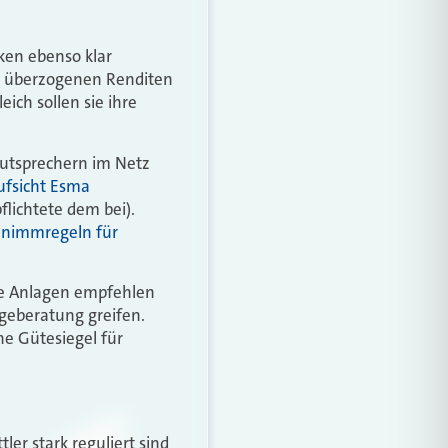
ken ebenso klar
ne überzogenen Renditen
ich sollen sie ihre
utsprechern im Netz
ufsicht Esma
pflichtete dem bei).
nimmregeln für
ete Anlagen empfehlen
ageberatung greifen.
e Gütesiegel für
ler stark reguliert sind