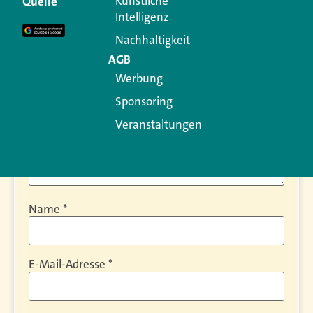
Künstliche
Quelle
Erforderliche Felder sind mit
*
markiert
Intelligenz
Kommentar
*
Nachhaltigkeit
AGB
Werbung
Sponsoring
Veranstaltungen
Name
*
E-Mail-Adresse
*