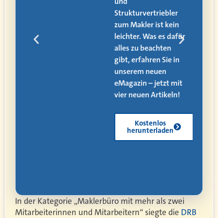
und
alle
Strukturvertriebler
zum Makler ist kein
den
leichter. Was es dafür
alles zu beachten
ät,
gibt, erfahren Sie in
 und
unserem neuen
eMagazin – jetzt mit
vier neuen Artikeln!
Kostenlos
herunterladen
In der Kategorie „Maklerbüro mit mehr als zwei
Mitarbeiterinnen und Mitarbeitern“ siegte die
DRB