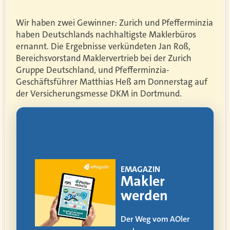
Wir haben zwei Gewinner: Zurich und Pfefferminzia
haben Deutschlands nachhaltigste Maklerbüros
ernannt. Die Ergebnisse verkündeten Jan Roß,
Bereichsvorstand Maklervertrieb bei der Zurich
Gruppe Deutschland, und Pfefferminzia-
Geschäftsführer Matthias Heß am Donnerstag auf
der Versicherungsmesse DKM in Dortmund.
!
EMAGAZIN
ia
Makler
werden
itag
Der Weg vom AOler