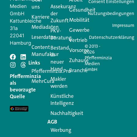
Ihren Vertriebsalltag leichter macht. Mit nur einem
Consent Einstellungen
Medien
Assekuranz
uns
Login.
Gesundheit
der
GmbH
Nutzungsbedingungen
Karriere
Mobilität
Zukunft
Jetzt anmelden
Kattunbleiche
Impressum
Mediadaten
31a
Gewerbe
PKV-
22041
Leserdaten
Beratung
Datenschutzerklärung
Vertrieb
Hamburg
© 2013 -
Content
Bestand
Vorsorge
2026
Manufaktur
in
Pfefferminzia
Schreiben Sie einen
Zuhause
neuer
Links
Medien
Hand
GmbH
Branche
Kommentar
Pfefferminzia.Pro
Pfefferminzia
Makler
MehrCura
als
werden
Ihre E-Mail-Adresse wird nicht veröffentlicht.
bevorzugte
Erforderliche Felder sind mit
*
markiert
Künstliche
Quelle
Intelligenz
Kommentar
*
Nachhaltigkeit
AGB
Werbung