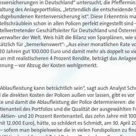
versicherungen in Deutschland“ untersucht, die Pfefferminzi
altung des Anlageportfolios, „letztendlich die entscheidende S
ndsgebundenen Rentenversicherung ist“. Diese Erkenntnis mag
 Stellschräublein schon in allen Policen perfekt eingestellt si
 stellvertretender Geschäftsleiter für Deutschland und Österr
rwalter der Welt. Weis hält die Bilanz von Sparplänen, wie 
sätzlich für „bemerkenswert“: „Aus einer monatlichen Rate v
20 Jahren gut 100.000 Euro und damit mehr als doppelt so vie
n mit realistischeren 4 Prozent Rendite, beträgt das Anlag
chnung – vor Abzug der Kosten wohlgemerkt.
 Ablaufleistung kann beträchtlich sein“, sagt auch Analyst Sc
ie direkten Kosten der Policen außen vor lassen, gibt es vor
e und damit die Ablaufleistung der Police determinieren: die
ienanteil des Portfolios und die Qualität der ausgewählten Fo
t Aktien- und 20 Prozent Rentenanteil, das zehn Jahre mit 1
t 12.000 Euro), hätte, so schildert es Schmidt, am 30. April 
t – sofern man beispielsweise die in vielen Fondspolicen zu f