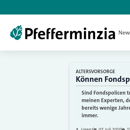
New
ALTERSVORSORGE
Können Fondspo
Sind Fondspolicen t
meinen Experten, d
bereits wenige Jahr
immer.
Lorenz
07. Juli 2020
1