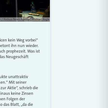
ce / Xinhua News Agency | Michael Nagle
licen kein Weg vorbei“
betont ihn nun wieder.
h prophezeit. Was ist
s das Neugeschäft
ukte unattraktiv
en.“ Mit seiner
ur Aktie“, schrieb die
hinaus keine Zinsen
hen Folgen der
das Blatt, „da die