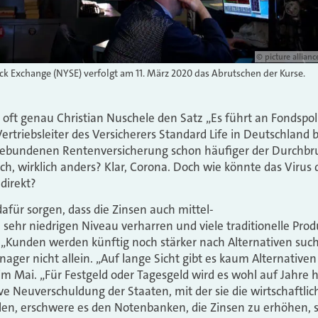
© picture allian
ck Exchange (NYSE) verfolgt am 11. März 2020 das Abrutschen der Kurse.
ie oft genau Christian Nuschele den Satz „Es führt an Fondspo
ertriebsleiter des Versicherers Standard Life in Deutschland 
ebundenen Rentenversicherung schon häufiger der Durchbruc
ich, wirklich anders? Klar, Corona. Doch wie könnte das Viru
direkt?
afür sorgen, dass die Zinsen auch mittel-
m sehr niedrigen Niveau verharren und viele traditionelle Prod
. „Kunden werden künftig noch stärker nach Alternativen such
ager nicht allein. „Auf lange Sicht gibt es kaum Alternativen z
m Mai. „Für Festgeld oder Tagesgeld wird es wohl auf Jahre 
e Neuverschuldung der Staaten, mit der sie die wirtschaftlic
n, erschwere es den Notenbanken, die Zinsen zu erhöhen, so 