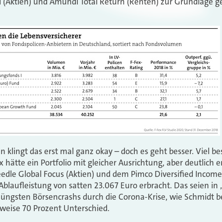
(Aktien) und Amundi Total Return (Renten) zur Grundlage 
en klingt das erst mal ganz okay – doch es geht besser. Viel be
hätte ein Portfolio mit gleicher Ausrichtung, aber deutlich e
dle Global Focus (Aktien) und dem Pimco Diversified Income
Ablaufleistung von satten 23.067 Euro erbracht. Das seien in
s jüngsten Börsencrashs durch die Corona-Krise, wie Schmidt
weise 70 Prozent Unterschied.