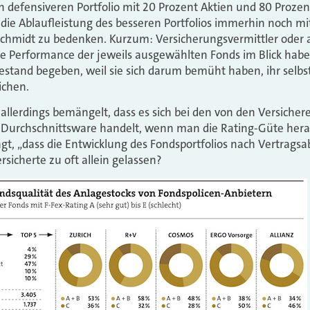
h defensiveren Portfolio mit 20 Prozent Aktien und 80 Prozen
t die Ablaufleistung des besseren Portfolios immerhin noch mi
 Schmidt zu bedenken. Kurzum: Versicherungsvermittler oder 
die Performance der jeweils ausgewählten Fonds im Blick habe
stand begeben, weil sie sich darum bemüht haben, ihr selbst
ichen.
d allerdings bemängelt, dass es sich bei den von den Versiche
 Durchschnittsware handelt, wenn man die Rating-Güte heran
t, „dass die Entwicklung des Fondsportfolios nach Vertragsa
rsicherte zu oft allein gelassen?