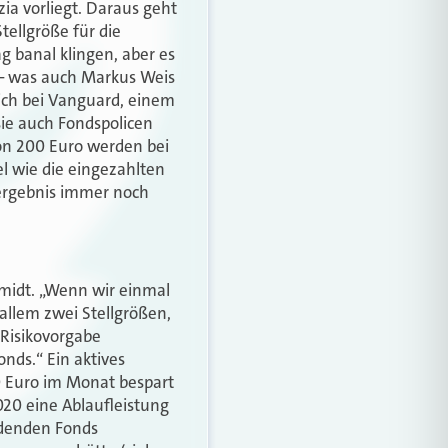
a vorliegt. Daraus geht
tellgröße für die
 banal klingen, aber es
nd – was auch Markus Weis
eich bei Vanguard, einem
sie auch Fondspolicen
on 200 Euro werden bei
l wie die eingezahlten
eergebnis immer noch
hmidt. „Wenn wir einmal
 allem zwei Stellgrößen,
 Risikovorgabe
nds.“ Ein aktives
00 Euro im Monat bespart
2020 eine Ablaufleistung
indenden Fonds