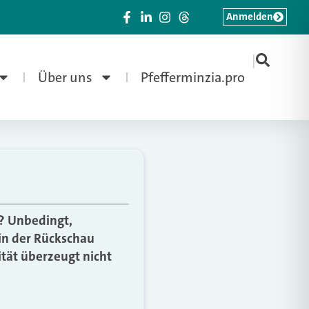
Anmelden
|
Über uns
Pfefferminzia.pro
t? Unbedingt,
in der Rückschau
ität überzeugt nicht