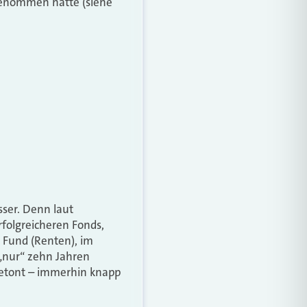
genommen hätte (siehe
sser. Denn laut
rfolgreicheren Fonds,
 Fund (Renten), im
 „nur“ zehn Jahren
 betont – immerhin knapp