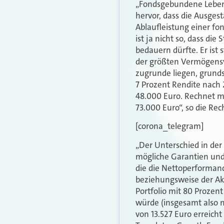
„Fondsgebundene Lebens
hervor, dass die Ausgest
Ablaufleistung einer fo
ist ja nicht so, dass die
bedauern dürfte. Er ist
der größten Vermögensve
zugrunde liegen, grund
7 Prozent Rendite nach 
48.000 Euro. Rechnet ma
73.000 Euro“, so die Re
[corona_telegram]
„Der Unterschied in der
mögliche Garantien und d
die die Nettoperformanc
beziehungsweise der Akt
Portfolio mit 80 Prozen
würde (insgesamt also mi
von 13.527 Euro erreich